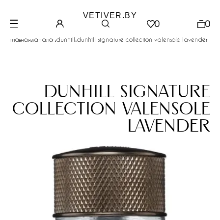
VETIVER.BY
0
0
.
.
.
главная
каталог
dunhill
dunhill signature collection valensole lavender
dunhill signature
collection valensole
lavender