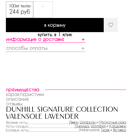
100ml tester
-
244 руб
в корзину
купить в 1 клик
информация о доставке
＋
способы оплаты
＋
преимущества
характеристики
описание
отзывы
dunhill signature collection
valensole lavender
Лимон
,
Шафран
и
Мускатный орех
Верхние ноты
Лаванда
,
Шалфей
и
Кардамон
Ноты сердца
Amberwood,
Гваяк
и
Ветивер
Базовые ноты