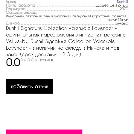
Бренд
Dunhill
Группы ароматов
Древесные, Пряные
Год выпуска
2020
Основные аккорды
Фужерный:Древесный:Пряный:Амбровый:Лавандовый:Цитрусовый:Травяной:С
вежий:Мягкий
Для кого
мужские
Dunhill Signature Collection Valensole Lavender -
оригинальная парфюмерия в интернет-магазине
Vetiver.by. Dunhill Signature Collection Valensole
Lavender - в наличии на складе в Минске и под
заказ (срок доставки - 2-3 дня).
0.0
отзывов
добавить отзыв