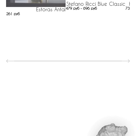
Stefano Ricci Blue Classic
Hu
479 руб - 696 руб
737 р
Estoras Antal
261 руб