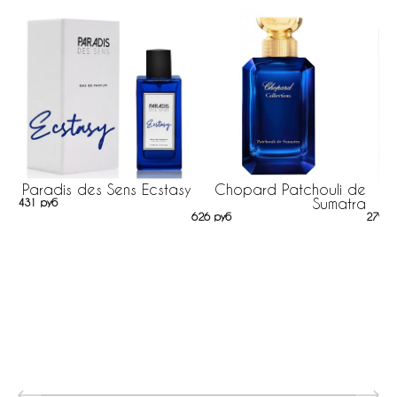
Paradis des Sens Ecstasy
Chopard Patchouli de
Pa
Sumatra
431 руб
626 руб
279 р