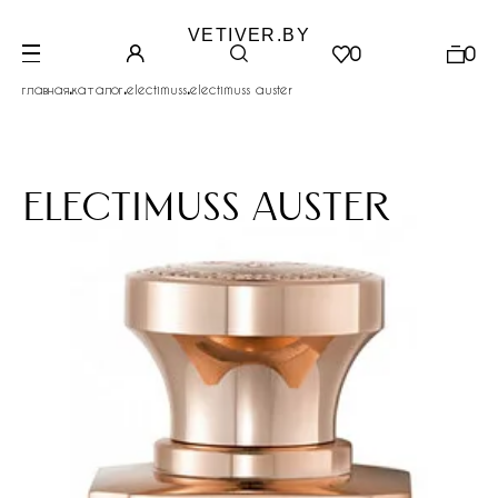
VETIVER.BY
0
0
.
.
.
главная
каталог
electimuss
electimuss auster
electimuss auster