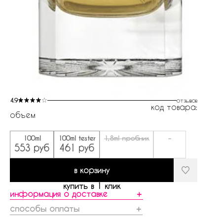
4.9
отзывов
код товара:
объем
100ml
100ml tester
1,8ml пробник
-
553 руб
461 руб
в корзину
купить в 1 клик
информация о доставке
＋
способы оплаты
＋