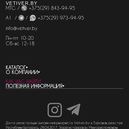
VETIVER.BY
МТС: /
+375(29) 843-94-95
А1 /
/
+375(29) 973-94-95
info@vetiver.by
Пн-пт 10-20
Сб-вс 12-18
КАТАЛОГ
О КОМПАНИИ
весь каталог
КАК НАС НАЙТИ
бренды
контакты
ПОЛЕЗНАЯ ИНФОРМАЦИЯ
женская парфюмерия
о компании
нишевый парфюм
новости
отливанты
реквизиты компании
статьи
мужская парфюмерия
доставка и оплата
как совершить покупку
унисекс парфюмерия
отзывы
гарантия
договор оферты
политика обработки персональных данных
политика обработки файлов cookie
Дата регистрации онлайн-гипермаркета Vetiver.by в Торговом реестре
Республики Беларусь 29.04.2017. Зарегистрирован Мингорисполкомом.