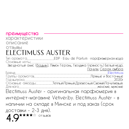
преимущества
характеристики
описание
отзывы
electimuss auster
Тип аромата
EDP · Eau de Parfum · парфюмерная вода
Основные ноты
Звездчатый анис (
бадьян
), Лимон Герань, Гвоздика (пряность) Белый кедр,
Пачули
,
Серая амбра
Бренд
Electimuss
Группы ароматов
Пряные и Восточные
Год выпуска
2020г
Основные аккорды
Теплый:Пряный:Древесный:Свежий:Пачулиевый:
Для кого
женские, мужские
Electimuss Auster - оригинальная парфюмерия в
интернет-магазине Vetiver.by. Electimuss Auster - в
наличии на складе в Минске и под заказ (срок
доставки - 2-3 дня).
4.9
отзывов