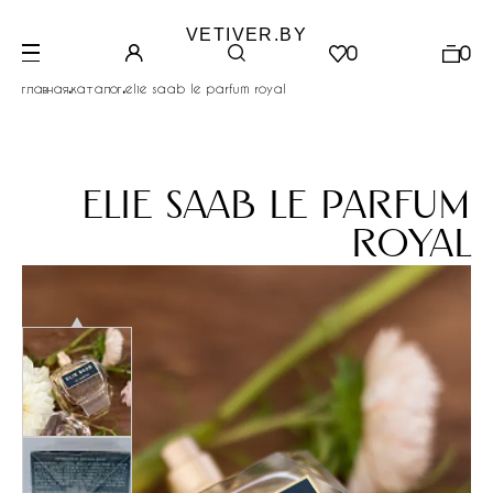
VETIVER.BY
0
0
.
.
главная
каталог
elie saab le parfum royal
elie saab le parfum
royal