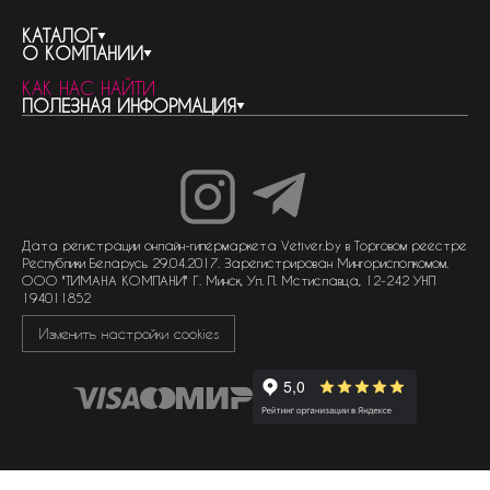
КАТАЛОГ
О КОМПАНИИ
весь каталог
КАК НАС НАЙТИ
бренды
контакты
ПОЛЕЗНАЯ ИНФОРМАЦИЯ
женская парфюмерия
о компании
нишевый парфюм
новости
отливанты
реквизиты компании
статьи
мужская парфюмерия
доставка и оплата
как совершить покупку
унисекс парфюмерия
отзывы
гарантия
договор оферты
политика обработки персональных данных
политика обработки файлов cookie
Дата регистрации онлайн-гипермаркета Vetiver.by в Торговом реестре
Республики Беларусь 29.04.2017. Зарегистрирован Мингорисполкомом.
ООО "ТИМАНА КОМПАНИ" Г. Минск, Ул. П. Мстиславца, 12-242 УНП
194011852
Изменить настройки cookies