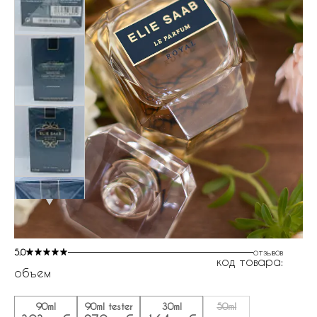
5.0
отзывов
код товара:
объем
90ml
90ml tester
30ml
50ml