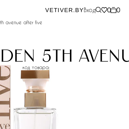
Вход
0
0
VETIVER.BY
th avenue after five
rden 5th avenu
код товара: