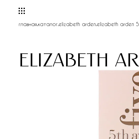
главная
.
каталог
.
elizabeth arden
.
elizabeth arden 5
elizabeth a