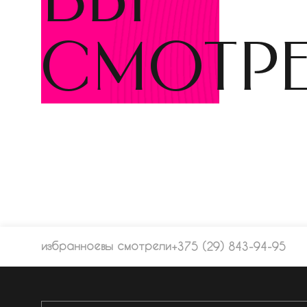
вы
смотр
избранное
вы смотрели
+375 (29) 843-94-95