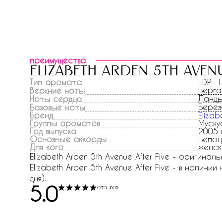
преимущества
elizabeth arden 5th avenu
Тип аромата
EDP ·
Берг
Верхние ноты
Ланд
Ноты сердца
Берез
Базовые ноты
Бренд
Elizab
Группы ароматов
Муску
Год выпуска
2005 
Основные аккорды
Белоц
Для кого
женск
Elizabeth Arden 5th Avenue After Five - оригина
Elizabeth Arden 5th Avenue After Five - в наличи
дня).
5.0
отзывов