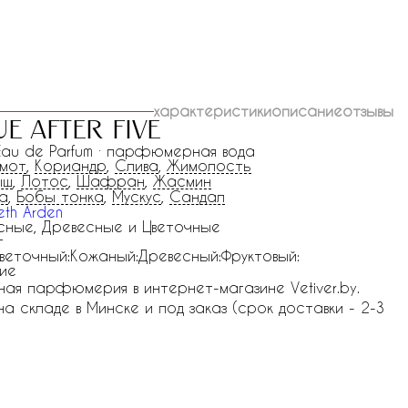
характеристики
описание
отзывы
e after five
 Eau de Parfum · парфюмерная вода
амот
,
Кориандр
,
Слива
,
Жимолость
ыш
,
Лотос
,
Шафран
,
Жасмин
а
,
Бобы тонка
,
Мускус
,
Сандал
eth Arden
сные, Древесные и Цветочные
г
веточный:Кожаный:Древесный:Фруктовый:
ие
льная парфюмерия в интернет-магазине Vetiver.by.
и на складе в Минске и под заказ (срок доставки - 2-3