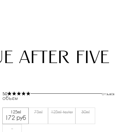
e after five
5.0
отзывов
объем
125ml
75ml
125ml tester
30ml
172 руб
-