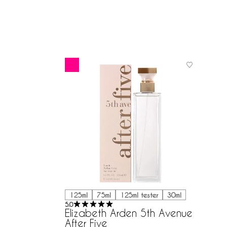
125ml
75ml
125ml tester
30ml
5.0
Elizabeth Arden 5th Avenue
After Five