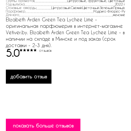
Группы ароматов
Цитрусовые, фруктовые, Цветочные
Год выпуска
2022 г
Основные аккорды
Цитрусовый:Свежий:Цветочный:Зеленый:Пряный:
Парфюмер
Родриго Флорес-Ру
Для кого
женские
Elizabeth Arden Green Tea Lychee Lime -
оригинальная парфюмерия в интернет-магазине
Vetiver.by. Elizabeth Arden Green Tea Lychee Lime - в
наличии на складе в Минске и под заказ (срок
доставки - 2-3 дня).
5.0
отзывов
добавить отзыв
показать больше отзывов