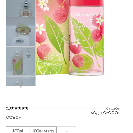
5.0
отзывов
код товара:
объем
100ml
100ml tester
-