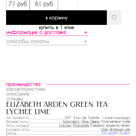
71 руб
61 руб
в корзину
купить в 1 клик
информация о доставке
＋
способы оплаты
＋
преимущества
характеристики
описание
отзывы
elizabeth arden green tea
lychee lime
Тип аромата
EDT · Eau de Toilette · туалетная вода
Бергамот
,
Личи
,
Лимон
, Пальчиковый лайм
Верхние ноты
Герань
,
Магнолия
, Кувшинка (водяная лилия)
Ноты сердца
Чай
,
Зеленый чай
Базовые ноты
Бренд
Elizabeth Arden