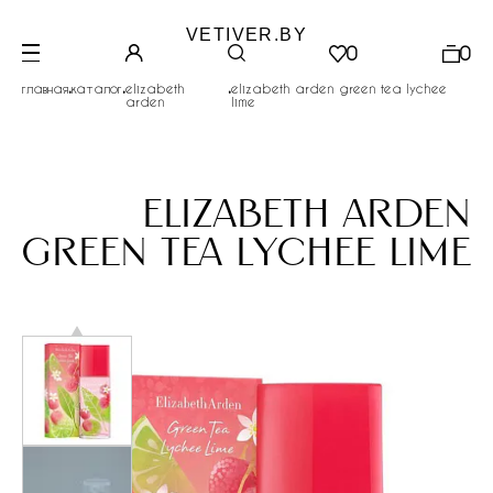
VETIVER.BY
0
0
.
.
.
главная
каталог
elizabeth
elizabeth arden green tea lychee
arden
lime
elizabeth arden
green tea lychee lime