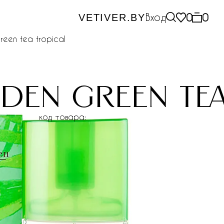
Вход
0
0
VETIVER.BY
reen tea tropical
rden green te
код товара: