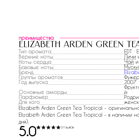
преимущества
elizabeth arden green te
Тип аромата
EDT · 
Личи
Верхние ноты
Чай
Ноты сердца
Муску
Базовые ноты
Бренд
Elizab
Группы ароматов
Фужер
Год выпуска
2007
Фрукт
Основные аккорды
й:
Парфюмер
Родри
Для кого
женск
Elizabeth Arden Green Tea Tropical - оригиналь
Elizabeth Arden Green Tea Tropical - в наличии 
дня).
5.0
отзывов