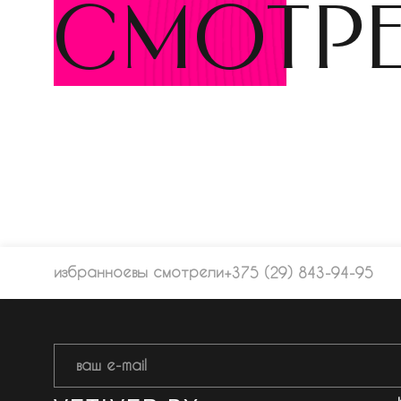
смотр
избранное
вы смотрели
+375 (29) 843-94-95