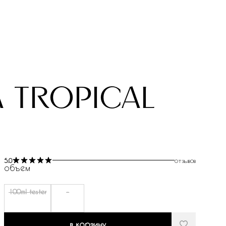
a tropical
5.0
отзывов
объем
100ml tester
-
в корзину