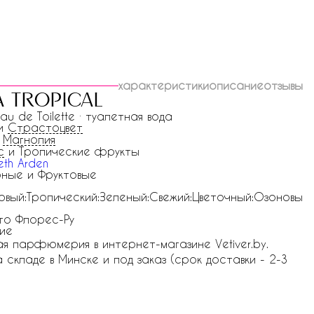
характеристики
описание
отзывы
a tropical
Eau de Toilette · туалетная вода
и
Страстоцвет
и
Магнолия
с
и Тропические фрукты
eth Arden
ные и Фруктовые
овый:Тропический:Зеленый:Свежий:Цветочный:Озоновы
го Флорес-Ру
ие
ная парфюмерия в интернет-магазине Vetiver.by.
на складе в Минске и под заказ (срок доставки - 2-3