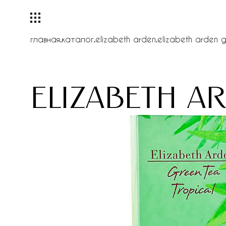
главная
.
каталог
.
elizabeth arden
.
elizabeth arden g
elizabeth a