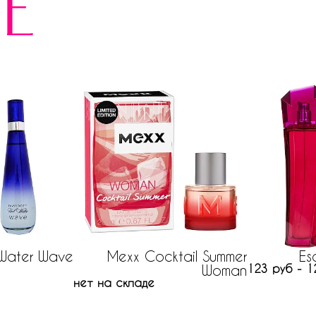
е
 Water Wave
Mexx Cocktail Summer
Es
Woman
123 руб - 1
нет на складе