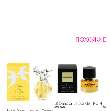
похожие
Jil Sander Jil Sander No 4
285 руб
509 р
Nina Ricci L Air du Temps