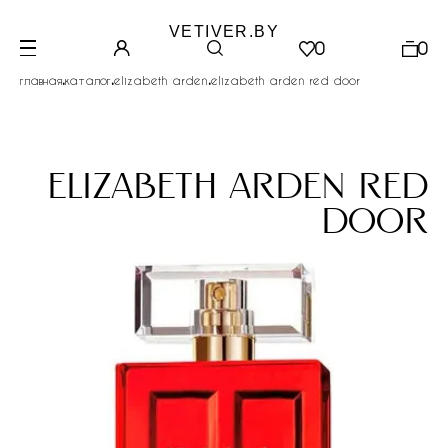
VETIVER.BY
0
0
.
.
.
главная
каталог
elizabeth arden
elizabeth arden red door
elizabeth arden red
door