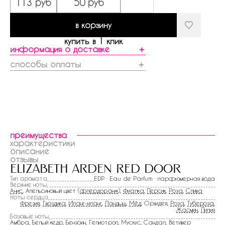
113 руб
50 руб
в корзину
купить в 1 клик
информация о доставке
＋
способы оплаты
＋
преимущества
характеристики
описание
отзывы
elizabeth arden red door
Тип аромата
EDP · Eau de Parfum · парфюмерная вода
Верхние ноты
Анис
, Апельсиновый цвет (
флердоранж
),
Фиалка
,
Персик
,
Роза
,
Слива
Ноты сердца
Фрезия
,
Гвоздика
,
Иланг-иланг
,
Ландыш
,
Мёд
, Орхидея,
Роза
,
Тубероза
,
Жасмин
,
Лилия
Базовые ноты
Амбра, Белый кедр,
Бензоин
,
Гелиотроп
,
Мускус
,
Сандал
,
Ветивер