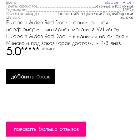
Бренд
Elizabeth Arden
Группы ароматов
Цветочные и Восточные
Год выпуска
1989 г
Основные аккорды
Цветочный:Белоцветочный:Сладкий:Пудровый:
Для кого
женские
Elizabeth Arden Red Door - оригинальная
парфюмерия в интернет-магазине Vetiver.by.
Elizabeth Arden Red Door - в наличии на складе в
Минске и под заказ (срок доставки - 2-3 дня).
5.0
отзывов
добавить отзыв
показать больше отзывов