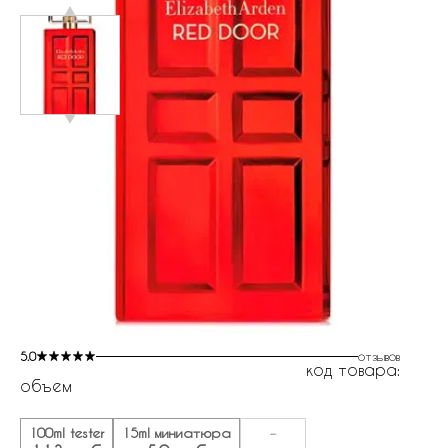
5.0
отзывов
код товара:
объем
100ml tester
15ml миниатюра
-