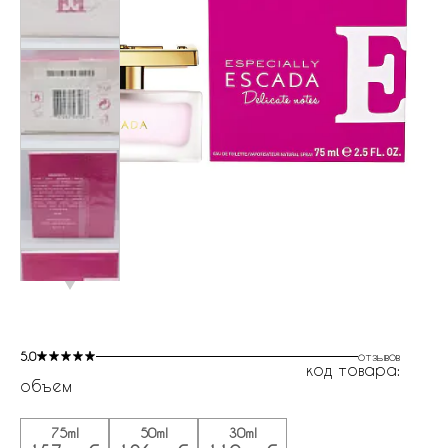
5.0
отзывов
код товара:
объем
75ml
50ml
30ml