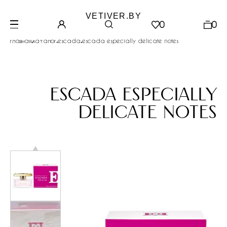
VETIVER.BY
0
0
.
.
.
главная
каталог
escada
escada especially delicate notes
escada especially
delicate notes