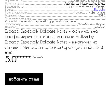
Верхние ноты
Амбретта
,
Иланг-иланг
,
Роза
Ноты сердца
Древесный аккорд,
Мускус
Базовые ноты
Бренд
Escada
Группы ароматов
Фруктовые и Цветочные
Год выпуска
2013
Основные аккорды
Розовый:Цветочный:Мускусный:Цитрусовый:Фруктовый:
Парфюмер
Жан-Мишель Дюрье
Для кого
женские
Escada Especially Delicate Notes - оригинальная
парфюмерия в интернет-магазине Vetiver.by.
Escada Especially Delicate Notes - в наличии на
складе в Минске и под заказ (срок доставки - 2-3
дня).
5.0
отзывов
добавить отзыв