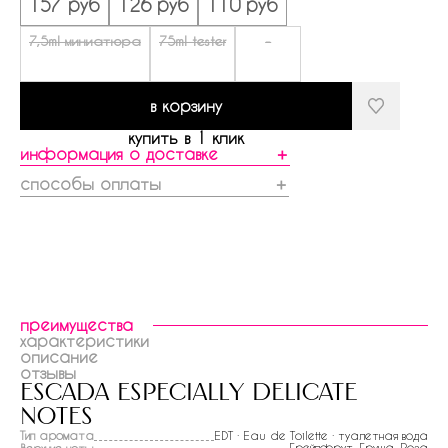
157 руб
126 руб
110 руб
7,5ml миниатюра
75ml tester
-
в корзину
купить в 1 клик
информация о доставке
＋
способы оплаты
＋
преимущества
характеристики
описание
отзывы
escada especially delicate
notes
Тип аромата
EDT · Eau de Toilette · туалетная вода
Грейпфрут
,
Груша
,
Роза