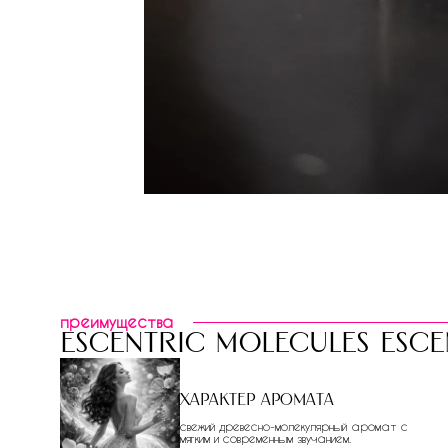
преимущества
escentric molecules esce
Характер аромата
свежий древесно-молекулярный аромат с
мягким и современным звучанием.