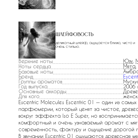
Шлейфовость
деликатный шлейф, ощущается близко, чисто и
очень стильно.
Юзу
,
Верхние ноты
Мята
,
Ноты сердца
Амбр
Базовые ноты
Бренд
Escent
Группы ароматов
Муску
Год выпуска
2006 
Основные аккорды
Древе
Для кого
женск
Escentric Molecules Escentric 01 — один из са
парфюмерии, который ценят за чистое, древес
вокруг эффекта Iso E Super, но воспринимаетс
комфортный и очень узнаваемый аромат с мяг
современность, фактуру и ощущение дорогой 
В звучании Escentric 01 ощущаются древесная м