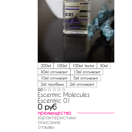
200ml
100ml
100ml tester
30ml
30ml отливант
15ml отливант
10ml отливант
5ml отливант
2ml пробник
2ml отливант
0.0
Escentric Molecules
Escentric 01
0 руб
преимущества
характеристики
описание
отзывы