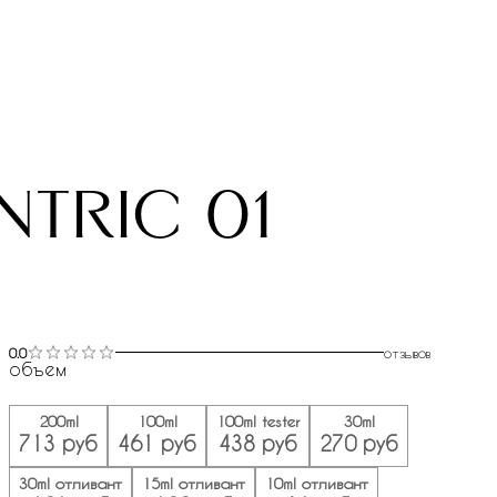
ntric 01
0.0
отзывов
объем
200ml
100ml
100ml tester
30ml
713 руб
461 руб
438 руб
270 руб
30ml отливант
15ml отливант
10ml отливант