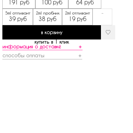
191 руб
100 руб
64 руб
5ml отливант
2ml пробник
2ml отливант
-
39 руб
38 руб
19 руб
в корзину
купить в 1 клик
информация о доставке
＋
способы оплаты
＋