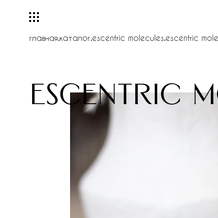
главная
.
каталог
.
escentric molecules
.
escentric mol
escentric m