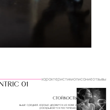
характеристики
описание
отзывы
ntric 01
Стойкость
выше средней. хорошо держится на коже и
раскрывается постепенно.