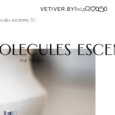
Вход
0
0
VETIVER.BY
ecules escentric 01
olecules esce
код товара: