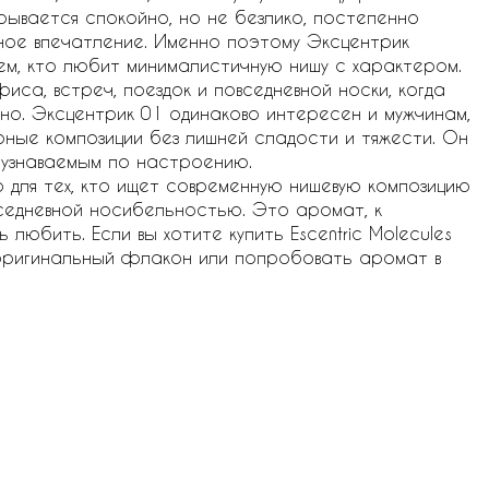
рывается спокойно, но не безлико, постепенно
ьное впечатление. Именно поэтому Эксцентрик
м, кто любит минималистичную нишу с характером.
са, встреч, поездок и повседневной носки, когда
но. Эксцентрик 01 одинаково интересен и мужчинам,
рные композиции без лишней сладости и тяжести. Он
 узнаваемым по настроению.
бор для тех, кто ищет современную нишевую композицию
седневной носибельностью. Это аромат, к
любить. Если вы хотите купить Escentric Molecules
ть оригинальный флакон или попробовать аромат в