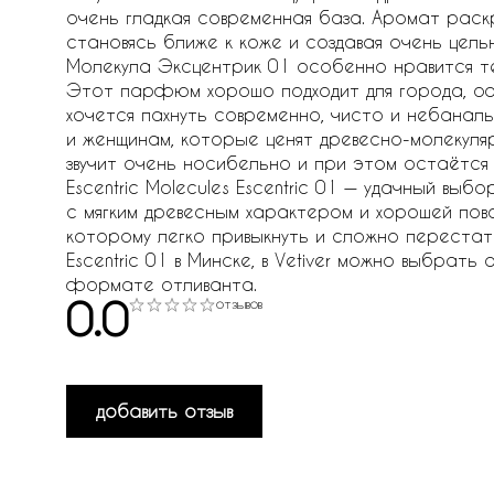
очень гладкая современная база. Аромат раск
становясь ближе к коже и создавая очень цел
Молекула Эксцентрик 01 особенно нравится те
Этот парфюм хорошо подходит для города, офи
хочется пахнуть современно, чисто и небаналь
и женщинам, которые ценят древесно-молекуля
звучит очень носибельно и при этом остаётся
Escentric Molecules Escentric 01 — удачный вы
с мягким древесным характером и хорошей пов
которому легко привыкнуть и сложно перестать 
Escentric 01 в Минске, в Vetiver можно выбра
формате отливанта.
0.0
отзывов
добавить отзыв