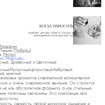
Когда наносить
подходит для дня, офиса, города и
повседневной носки круглый год.
Мандарин
 Тимьян (
Чабрец
)
а,
Мускус
ric Molecules
сные, Древесные и Цветочные
г
сный:Мускусный:Цитрусовый:Амбровый:
ие, мужские
мых знаковых ароматов современной молекулярной
ное и очень современное звучание. Он строится
я не как абстрактная формула, а как стильный,
ким телесным свечением. Это композиция про
простоты.
ягкость, свежесть, лёгкое мускусное ощущение и