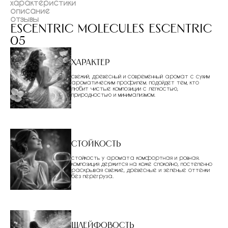
характеристики
описание
отзывы
escentric molecules escentric
05
Характер
свежий, древесный и современный аромат с сухим
ароматическим профилем. подойдет тем, кто
любит чистые композиции с легкостью,
природностью и минимализмом.
Стойкость
стойкость у аромата комфортная и ровная.
композиция держится на коже спокойно, постепенно
раскрывая свежие, древесные и зеленые оттенки
без перегруза.
Шлейфовость