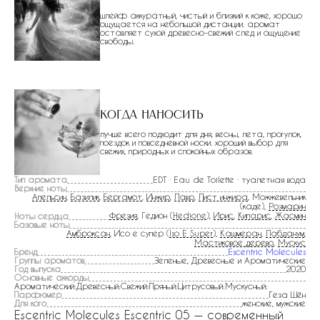
шлейф аккуратный, чистый и близкий к коже, хорошо
ощущается на небольшой дистанции. аромат
оставляет сухой древесно-свежий след и ощущение
свободы.
Когда наносить
лучше всего подходит для дня, весны, лета, прогулок,
поездок и повседневной носки. хороший выбор для
свежих, природных и спокойных образов.
Тип аромата
EDT · Eau de Toilette · туалетная вода
Верхние ноты
Апельсин
,
Базилик
,
Бергамот
,
Инжир
,
Лавр
,
Лист инжира
, Можжевельник
(каде),
Розмарин
Фрезия
, Гедион (
Hedione
),
Ирис
,
Кипарис
,
Жасмин
Ноты сердца
Базовые ноты
Амброксан
, Исо е супер (
Iso E Super
),
Кашмеран
,
Лабданум
,
Мастиковое дерево
,
Мускус
Бренд
Escentric Molecules
Группы ароматов
Зеленые, Древесные и Ароматические
Год выпуска
2020
Основные аккорды
Ароматический:Древесный:Свежий:Пряный:Цитрусовый:Мускусный:
Парфюмер
Геза Шён
Для кого
женские, мужские
Escentric Molecules Escentric 05 — современный