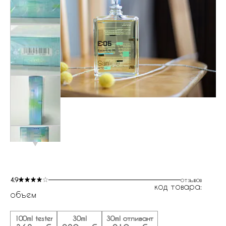
4.9
отзывов
код товара:
объем
100ml tester
30ml
30ml отливант