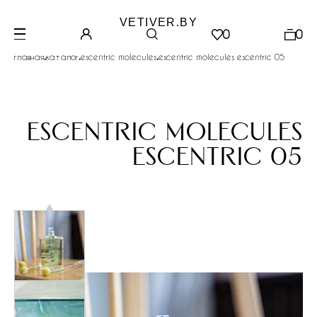
VETIVER.BY
0
0
.
.
.
главная
каталог
escentric molecules
escentric molecules escentric 05
escentric molecules
escentric 05