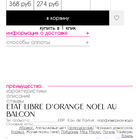
368 руб
274 руб
в корзину
купить в 1 клик
информация о доставке
＋
способы оплаты
＋
преимущества
характеристики
описание
отзывы
etat libre d‘orange noel au
balcon
Тип аромата
EDP · Eau de Parfum · парфюмерная вода
Основные ноты
Абрикос
, Апельсиновый цвет (
флердоранж
), Чернушка дамасская,
Корица
, Жгучий перец (чили),
Лабданум
,
Мёд
,
Мускус
,
Пачули
, Танжерин,
Ваниль