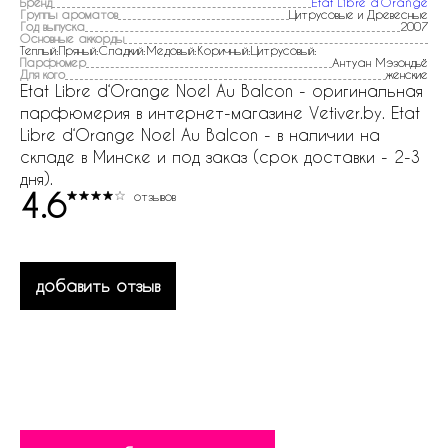
Бренд
Etat Libre d‘Orange
Группы ароматов
Цитрусовые и Древесные
Год выпуска
2007
Основные аккорды
Теплый:Пряный:Сладкий:Медовый:Коричный:Цитрусовый:
Парфюмер
Антуан Мэзондьё
Для кого
женские
Etat Libre d‘Orange Noel Au Balcon - оригинальная
парфюмерия в интернет-магазине Vetiver.by. Etat
Libre d‘Orange Noel Au Balcon - в наличии на
складе в Минске и под заказ (срок доставки - 2-3
дня).
4.6
отзывов
добавить отзыв