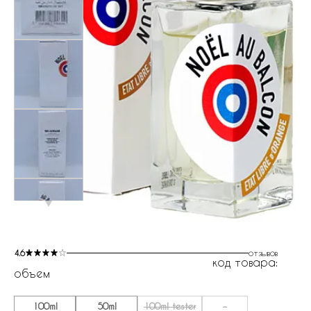
4.6
отзывов
код товара:
объем
100ml
50ml
100ml tester
-