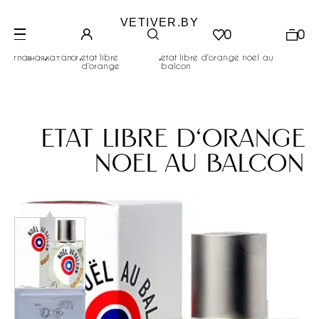
VETIVER.BY
0
0
.
.
.
главная
каталог
etat libre
etat libre d‘orange noel au
d‘orange
balcon
etat libre d‘orange
noel au balcon