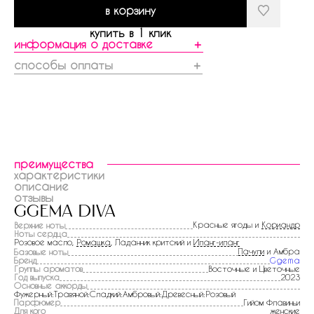
в корзину
купить в 1 клик
информация о доставке
＋
способы оплаты
＋
преимущества
характеристики
описание
отзывы
ggema diva
Красные ягоды и
Кориандр
Верхние ноты
Ноты сердца
Розовое масло,
Ромашка
, Ладанник критский и
Иланг-иланг
Пачули
и Амбра
Базовые ноты
Бренд
Ggema
Группы ароматов
Восточные и Цветочные
Год выпуска
2023
Основные аккорды
Фужерный:Травяной:Сладкий:Амбровый:Древесный:Розовый
Парфюмер
Гийом Флавиньи
Для кого
женские