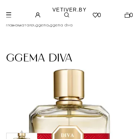
VETIVER.BY
0
0
.
.
.
главная
каталог
ggema
ggema diva
ggema diva