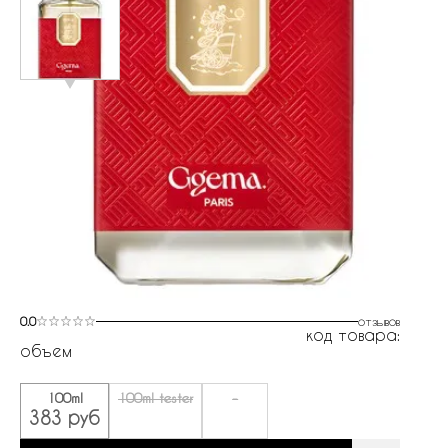
0.0
отзывов
код товара:
объем
100ml
100ml tester
-
383 руб