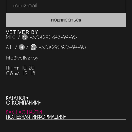
подписаться
VETIVER.BY
МТС: /
+375(29) 843-94-95
А1 /
/
+375(29) 973-94-95
info@vetiver.by
Пн-пт 10-20
Сб-вс 12-18
КАТАЛОГ
О КОМПАНИИ
весь каталог
КАК НАС НАЙТИ
бренды
контакты
ПОЛЕЗНАЯ ИНФОРМАЦИЯ
женская парфюмерия
о компании
нишевый парфюм
новости
отливанты
реквизиты компании
статьи