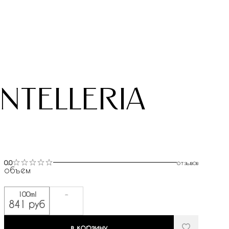
ntelleria
0.0
отзывов
объем
100ml
-
841 руб
в корзину