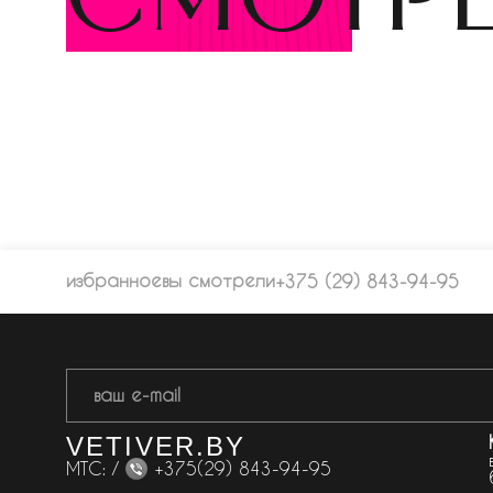
избранное
вы смотрели
+375 (29) 843-94-95
VETIVER.BY
МТС: /
+375(29) 843-94-95