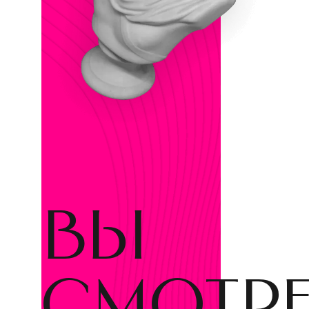
вы
смотр