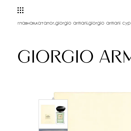
главная
.
каталог
.
giorgio armani
.
giorgio armani cypr
giorgio arm