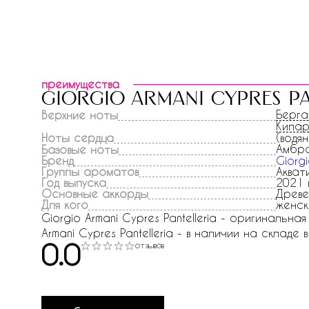
преимущества
giorgio armani cypres pa
Берг
Верхние ноты
Кипа
Ноты сердца
(водя
Амбра
Базовые ноты
Бренд
Giorgi
Группы ароматов
Акват
Год выпуска
2021 
Основные аккорды
Древе
Для кого
женск
Giorgio Armani Cypres Pantelleria - оригинальн
Armani Cypres Pantelleria - в наличии на складе 
0.0
отзывов