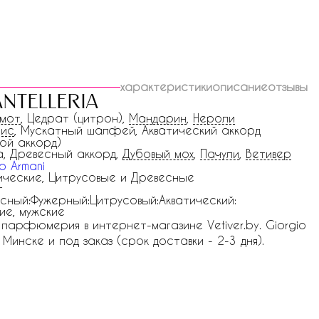
характеристики
описание
отзывы
ntelleria
амот
, Цедрат (цитрон),
Мандарин
,
Нероли
рис
, Мускатный шалфей, Акватический аккорд
ной аккорд)
, Древесный аккорд,
Дубовый мох
,
Пачули
,
Ветивер
o Armani
ические, Цитрусовые и Древесные
г
сный:Фужерный:Цитрусовый:Акватический:
ие, мужские
ая парфюмерия в интернет-магазине Vetiver.by. Giorgio
в Минске и под заказ (срок доставки - 2-3 дня).