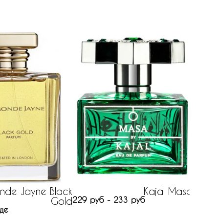
Ti
нет на
nde Jayne Black
Kajal Masa
Gold
229 руб - 233 руб
де