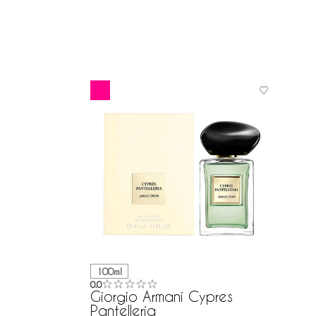
100ml
0.0
Giorgio Armani Cypres
Pantelleria