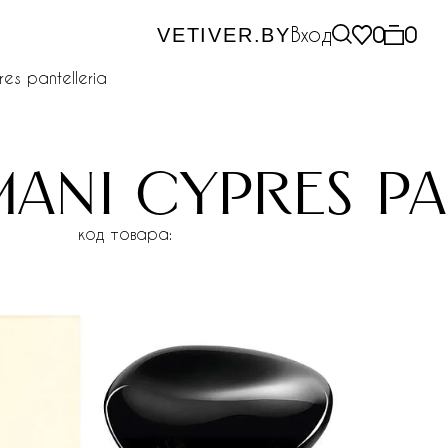
Вход
0
0
VETIVER.BY
es pantelleria
ani cypres pa
код товара: