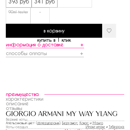
393 руб
341 руб
90ml tester
-
в корзину
купить в 1 клик
информация о доставке
＋
способы оплаты
＋
преимущества
характеристики
описание
отзывы
giorgio armani my way ylang
Верхние ноты
Апельсиновый цвет (
флердоранж
),
Бергамот
,
Кокос
и
Манго
Иланг-иланг
и
Тубероза
Ноты сердца