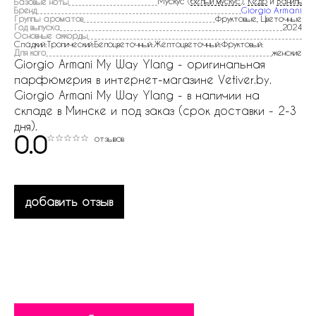
Мускус (
белый мускус
),
Кедр
и
Ваниль
Базовые ноты
Бренд
Giorgio Armani
Группы ароматов
Фруктовые, Цветочные
Год выпуска
2024
Основные аккорды
Сладкий:Тропический:Белоцветочный:Желтоцветочный:Фруктовый:
Для кого
женские
Giorgio Armani My Way Ylang - оригинальная
парфюмерия в интернет-магазине Vetiver.by.
Giorgio Armani My Way Ylang - в наличии на
складе в Минске и под заказ (срок доставки - 2-3
дня).
0.0
отзывов
добавить отзыв