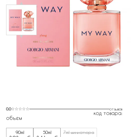
0.0
отзывов
код товара:
объем
90ml
50ml
7ml миниатюра