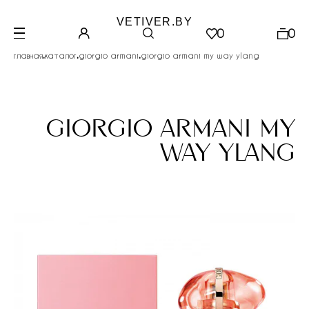
VETIVER.BY
0
0
.
.
.
главная
каталог
giorgio armani
giorgio armani my way ylang
giorgio armani my
way ylang