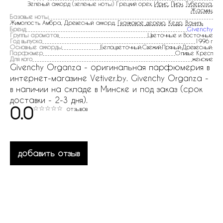
Зеленый аккорд (зеленые ноты) Грецкий орех,
Ирис
,
Пион
,
Тубероза
,
Жасмин
,
Базовые ноты
Жимолость Амбра, Древесный аккорд,
Гваяковое дерево
,
Кедр
,
Ваниль
Бренд
Givenchy
Группы ароматов
Цветочные и Восточные
Год выпуска
1996 г
Основные аккорды
Белоцветочный:Свежий:Пряный:Древесный:
Парфюмер
Оливье Кресп
Для кого
женские
Givenchy Organza - оригинальная парфюмерия в
интернет-магазине Vetiver.by. Givenchy Organza -
в наличии на складе в Минске и под заказ (срок
доставки - 2-3 дня).
0.0
отзывов
добавить отзыв