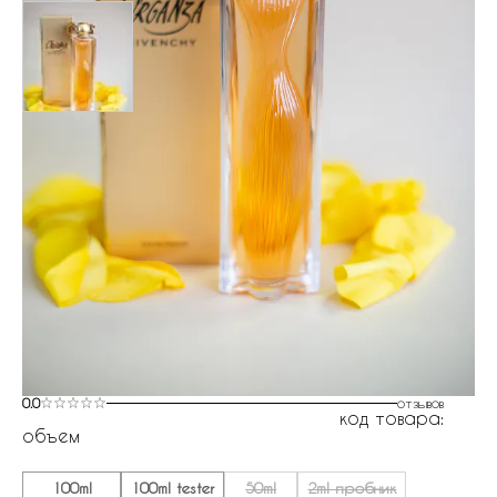
0.0
отзывов
код товара:
объем
100ml
100ml tester
50ml
2ml пробник