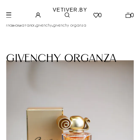
VETIVER.BY
0
0
.
.
.
главная
каталог
givenchy
givenchy organza
givenchy organza