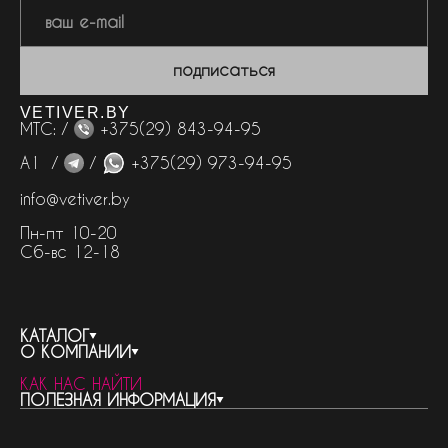
подписаться
VETIVER.BY
МТС: /
+375(29) 843-94-95
А1 /
/
+375(29) 973-94-95
info@vetiver.by
Пн-пт 10-20
Сб-вс 12-18
КАТАЛОГ
О КОМПАНИИ
весь каталог
КАК НАС НАЙТИ
бренды
контакты
ПОЛЕЗНАЯ ИНФОРМАЦИЯ
женская парфюмерия
о компании
нишевый парфюм
новости
отливанты
реквизиты компании
статьи