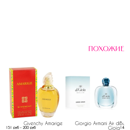
похожие
Givenchy Amarige
Giorgio Armani Air di
Burb
Gioia
151 руб - 200 руб
148 р