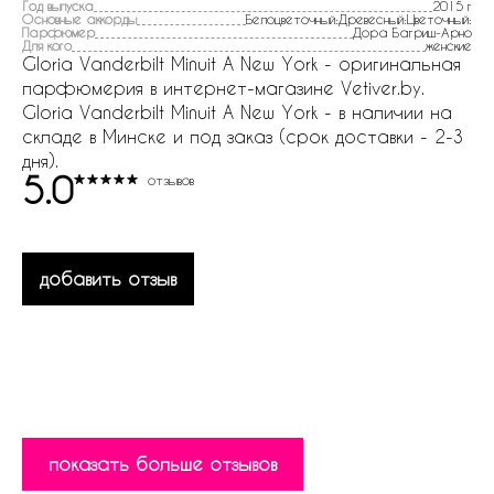
Год выпуска
2015 г
Основные аккорды
Белоцветочный:Древесный:Цветочный:
Парфюмер
Дора Багриш-Арно
Для кого
женские
Gloria Vanderbilt Minuit A New York - оригинальная
парфюмерия в интернет-магазине Vetiver.by.
Gloria Vanderbilt Minuit A New York - в наличии на
складе в Минске и под заказ (срок доставки - 2-3
дня).
5.0
отзывов
добавить отзыв
показать больше отзывов