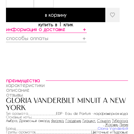
в корзину
купить в 1 клик
информация о доставке
＋
способы оплаты
＋
преимущества
характеристики
описание
отзывы
gloria vanderbilt minuit a new
york
Тип аромата
EDP · Eau de Parfum · парфюмерная вода
Основные ноты
Амбра, Древесный аккорд,
Фиалка
,
Гардения
,
Гиацинт
,
Сандал
,
Тубероза
,
Жасмин
,
Лилия
Бренд
Gloria Vanderbilt
Группы ароматов
Цветочные и Пудровые