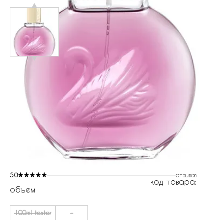
5.0
отзывов
код товара:
объем
100ml tester
-