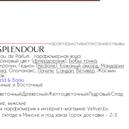
характеристики
описание
отзывы
 splendour
 Eau de Parfum · парфюмерная вода
синовый цвет (
флердоранж
),
Бобы тонка
,
тропин, Гедион (
Hedione
),
Кожаный аккорд
,
Мандарин
оза
, Опопанакс,
Пачули
,
Сандал
,
Ветивер
, Жасмин
ак
eld & Banks
чные и Восточные
веточный:Древесный:Желтоцветочный:Пудровый:Слад
ие, мужские
ная парфюмерия в интернет-магазине Vetiver.by.
на складе в Минске и под заказ (срок доставки - 2-3