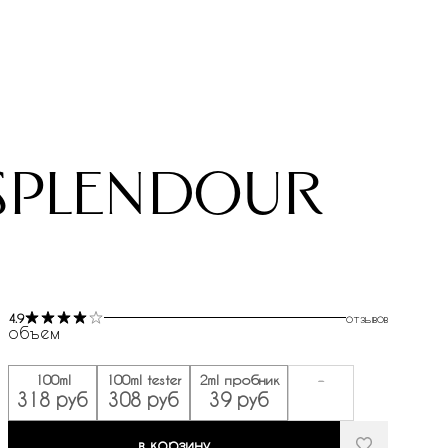
 splendour
4.9
отзывов
объем
100ml
100ml tester
2ml пробник
-
318 руб
308 руб
39 руб
в корзину