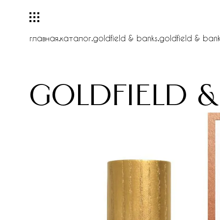
главная
.
каталог
.
goldfield & banks
.
goldfield & bank
goldfield &