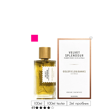
100ml
100ml tester
2ml пробник
4.9