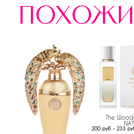
похожи
The Woods
NA
200 руб - 233 ру