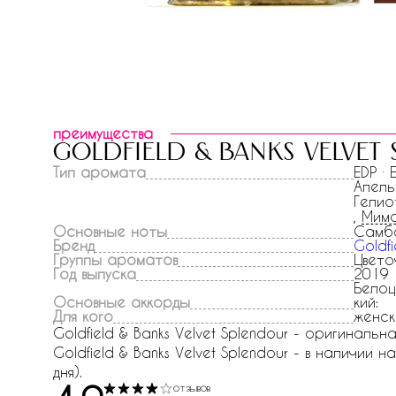
преимущества
goldfield & banks velvet
Тип аромата
EDP ·
Апель
Гелио
,
Мим
Основные ноты
Самб
Бренд
Goldfi
Группы ароматов
Цвето
Год выпуска
2019
Белоц
Основные аккорды
кий:
Для кого
женск
Goldfield & Banks Velvet Splendour - оригиналь
Goldfield & Banks Velvet Splendour - в наличии 
дня).
отзывов