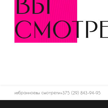
вы
смотр
избранное
вы смотрели
+375 (29) 843-94-95