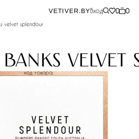
Вход
0
0
VETIVER.BY
s velvet splendour
 banks velvet
код товара: