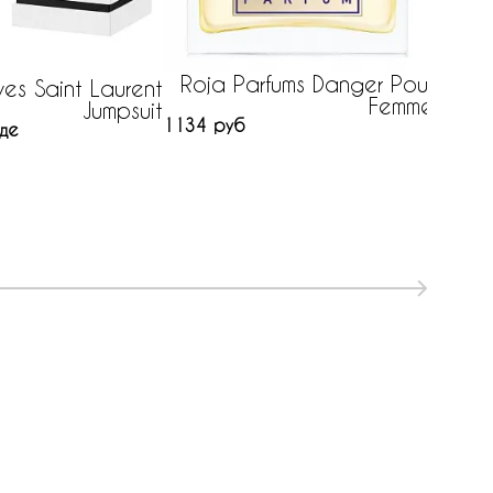
Paris
157 р
Roja Parfums Danger Pour
es Saint Laurent
Femme
Jumpsuit
1134 руб
де