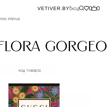
Вход
0
0
VETIVER.BY
nia intense
flora gorgeo
код товара: