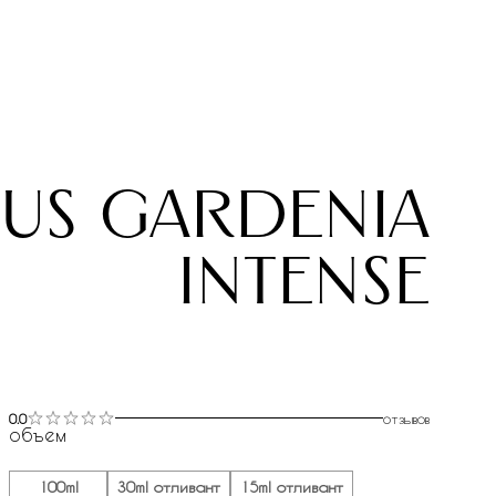
us gardenia
intense
0.0
отзывов
объем
100ml
30ml отливант
15ml отливант