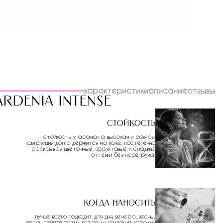
характеристики
описание
отзывы
rdenia intense
Стойкость
стойкость у аромата высокая и ровная.
композиция долго держится на коже, постепенно
раскрывая цветочные, фруктовые и сладкие
оттенки без перегруза.
Когда наносить
лучше всего подходит для дня, вечера, весны,
лета, теплой осени, встреч и свиданий. хороший