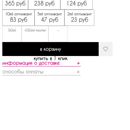
365 руб
238 руб
124 руб
10ml отливант
5ml отливант
2ml отливант
83 руб
47 руб
23 руб
50ml
100ml tester
-
в корзину
купить в 1 клик
информация о доставке
＋
способы оплаты
＋