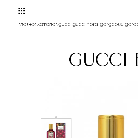
главная
.
каталог
.
gucci
.
gucci flora gorgeous garde
gucci 