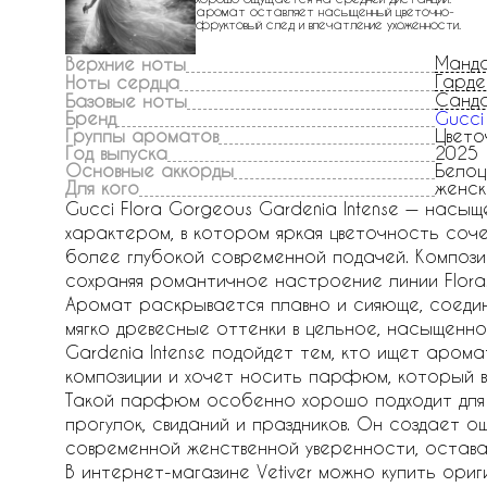
аромат оставляет насыщенный цветочно-
фруктовый след и впечатление ухоженности.
Манд
Верхние ноты
Гарде
Ноты сердца
Санд
Базовые ноты
Бренд
Gucci
Группы ароматов
Цвето
Год выпуска
2025
Основные аккорды
Белоц
Для кого
женск
Gucci Flora Gorgeous Gardenia Intense — нас
характером, в котором яркая цветочность соч
более глубокой современной подачей. Композиц
сохраняя романтичное настроение линии Flora
Аромат раскрывается плавно и сияюще, соедин
мягко древесные оттенки в цельное, насыщенно
Gardenia Intense подойдет тем, кто ищет аром
композиции и хочет носить парфюм, который в
Такой парфюм особенно хорошо подходит для дн
прогулок, свиданий и праздников. Он создает о
современной женственной уверенности, остава
В интернет-магазине Vetiver можно купить ориг