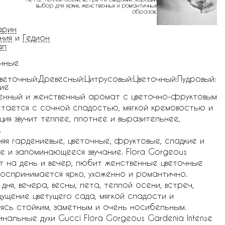
выбор для ярких, женственных и романтичных
образов.
арин
ния
и
Гедион
ал
чные
веточный:Древесный:Цитрусовый:Цветочный:Пудровый:
ие
ыщенный и женственный аромат с цветочно-фруктовым
етается с сочной сладостью, мягкой кремовостью и
ия звучит теплее, плотнее и выразительнее,
.
яя гардениевые, цветочные, фруктовые, сладкие и
е и запоминающееся звучание. Flora Gorgeous
ат на день и вечер, любит женственные цветочные
оспринимается ярко, ухоженно и романтично.
я, вечера, весны, лета, теплой осени, встреч,
щущение цветущего сада, мягкой сладости и
ясь стойким, заметным и очень носибельным.
инальные духи Gucci Flora Gorgeous Gardenia Intense