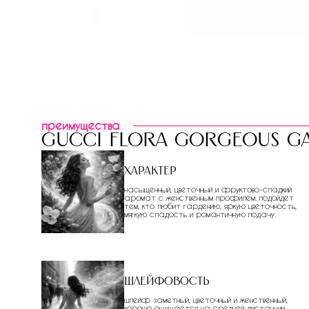
преимущества
gucci flora gorgeous ga
Характер
насыщенный, цветочный и фруктово-сладкий
аромат с женственным профилем. подойдет
тем, кто любит гардению, яркую цветочность,
мягкую сладость и романтичную подачу.
Шлейфовость
шлейф заметный, цветочный и женственный,
хорошо ощущается на средней дистанции.