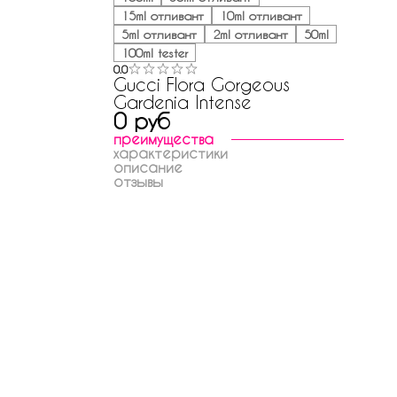
15ml отливант
10ml отливант
5ml отливант
2ml отливант
50ml
100ml tester
0.0
Gucci Flora Gorgeous
Gardenia Intense
0 руб
преимущества
характеристики
описание
отзывы