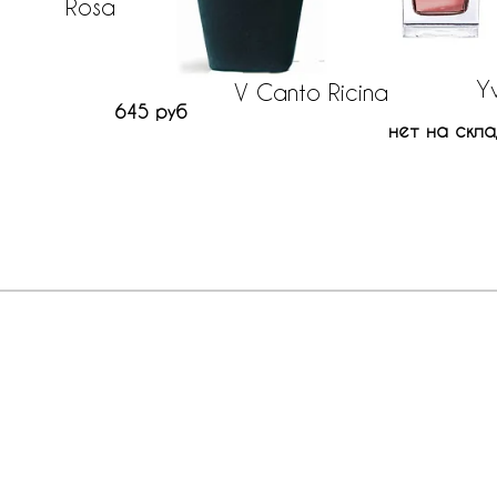
Rosa
Yv
V Canto Ricina
645 руб
нет на скла