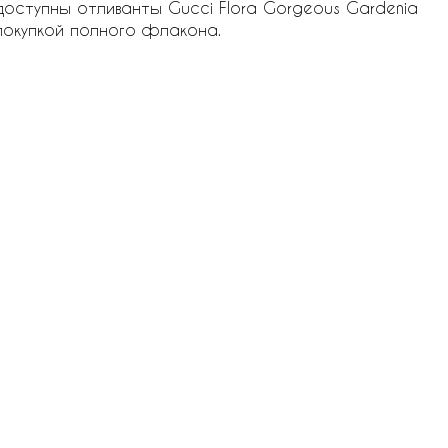
 доступны отливанты Gucci Flora Gorgeous Gardenia
покупкой полного флакона.