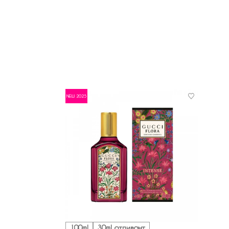
NEW 2025
100ml
30ml отливант