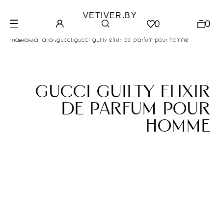
VETIVER.BY
0
0
.
.
.
главная
каталог
gucci
gucci guilty elixir de parfum pour homme
gucci guilty elixir
de parfum pour
homme