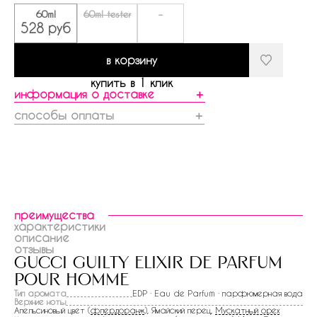
60ml
60ml tester
-
528 руб
в корзину
купить в 1 клик
информация о доставке
＋
способы оплаты
＋
преимущества
характеристики
описание
отзывы
gucci guilty elixir de parfum
pour homme
Тип аромата
EDP · Eau de Parfum · парфюмерная вода
Верхние ноты
Апельсиновый цвет (
флердоранж
), Ямайский перец,
Мускатный орех