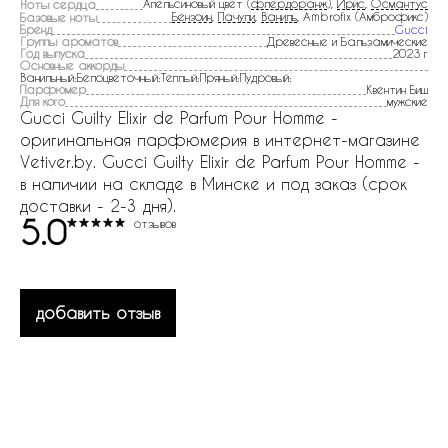
Апельсиновый цвет (
флердоранж
),
Ирис
,
Османтус
Ноты сердца
Бензоин
,
Пачули
,
Ваниль
, Ambrofix (Амброфикс)
Базовые ноты
Бренд
Gucci
Группы ароматов
Древесные и Бальзамические
Год выпуска
2023 г
Основные аккорды
Ванильный:Белоцветочный:Теплый:Пряный:Пудровый:
Парфюмер
Квентин Биш
Для кого
мужские
Gucci Guilty Elixir de Parfum Pour Homme -
оригинальная парфюмерия в интернет-магазине
Vetiver.by. Gucci Guilty Elixir de Parfum Pour Homme -
в наличии на складе в Минске и под заказ (срок
доставки - 2-3 дня).
5.0
отзывов
добавить отзыв