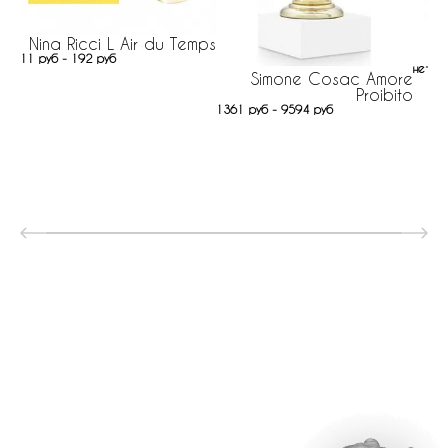
Nina Ricci L Air du Temps
11 руб - 192 руб
нет н
Simone Cosac Amore
Proibito
1361 руб - 9594 руб