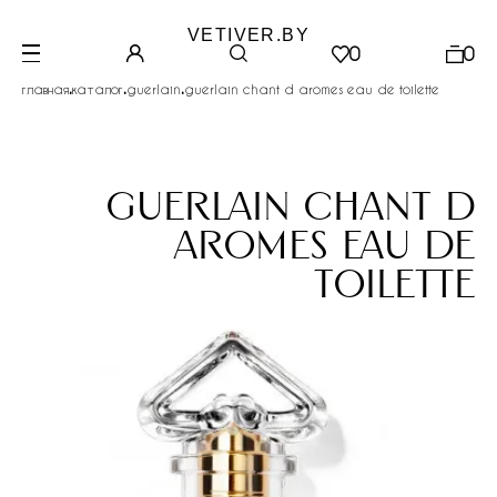
VETIVER.BY
0
0
.
.
.
главная
каталог
guerlain
guerlain chant d arоmes eau de toilette
guerlain chant d
arоmes eau de
toilette