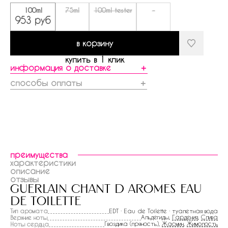
100ml
75ml
100ml tester
-
953 руб
в корзину
купить в 1 клик
информация о доставке
＋
способы оплаты
＋
преимущества
характеристики
описание
отзывы
guerlain chant d arоmes eau
de toilette
Тип аромата
EDT · Eau de Toilette · туалетная вода
Альдегиды,
Гардения
,
Слива
Верхние ноты
Гвоздика (пряность),
Жасмин
,
Жимолость
Ноты сердца