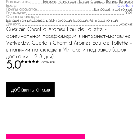
Бензоин
,
Гелиотроп
,
Ладан
,
Сандал
,
Ваниль
,
Ветивер
Базовые ноты
Бренд
Guerlain
Группы ароматов
Шипровые и Цветочные
Год выпуска
2021
Основные аккорды
Белоцветочный:Древесный:Цитрусовый:Пудровый:Желтоцветочный:
Для кого
женские
Guerlain Chant d Arоmes Eau de Toilette -
оригинальная парфюмерия в интернет-магазине
Vetiver.by. Guerlain Chant d Arоmes Eau de Toilette -
в наличии на складе в Минске и под заказ (срок
доставки - 2-3 дня).
5.0
отзывов
добавить отзыв