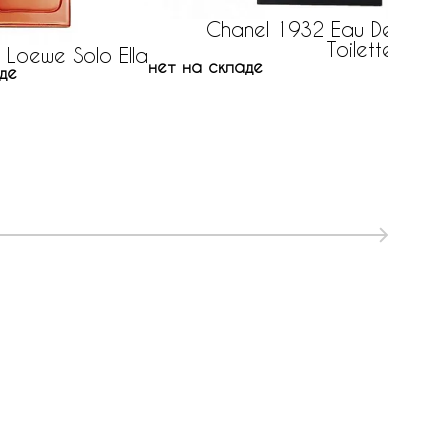
Chanel 1932 Eau De
Toilette
142 р
Loewe Solo Ella
нет на складе
де