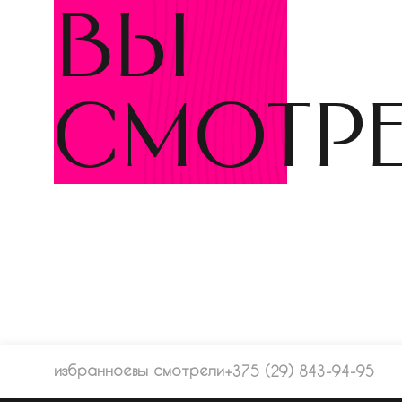
вы
смотр
избранное
вы смотрели
+375 (29) 843-94-95