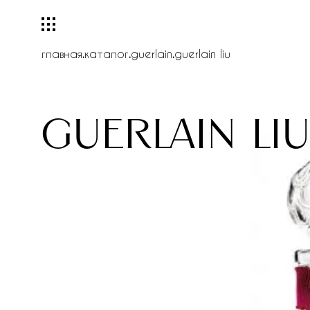
главная
.
каталог
.
guerlain
.
guerlain liu
guerlain liu