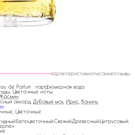
характеристики
описание
отзывы
 Eau de Parfum · парфюмерная вода
гиды, Цветочные ноты
Жасмин
сный аккорд,
Дубовый мох
,
Ирис
,
Ваниль
in
чные, Цветочные
гидный:Белоцветочный:Свежий:Древесный:Цитрусовый:
ерлен
ие