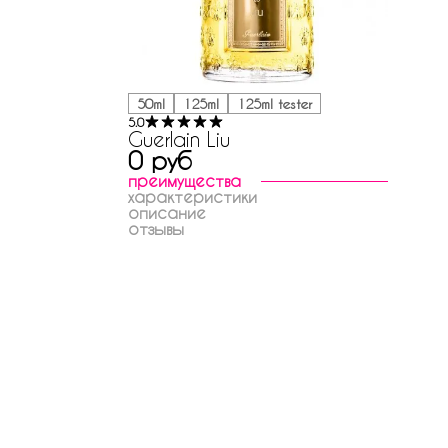
50ml
125ml
125ml tester
5.0
Guerlain Liu
0 руб
преимущества
характеристики
описание
отзывы