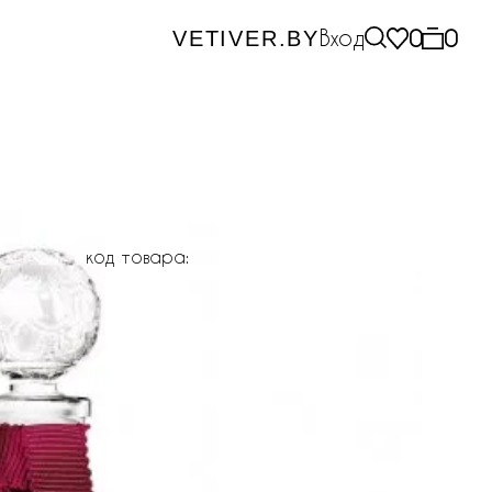
Вход
0
0
VETIVER.BY
код товара: