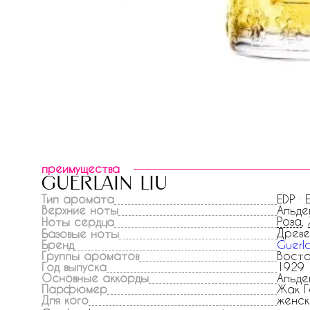
преимущества
guerlain liu
Тип аромата
EDP ·
Верхние ноты
Альде
Роза
,
Ноты сердца
Древе
Базовые ноты
Бренд
Guerla
Группы ароматов
Восто
Год выпуска
1929
Основные аккорды
Альде
Парфюмер
Жак Г
Для кого
женск