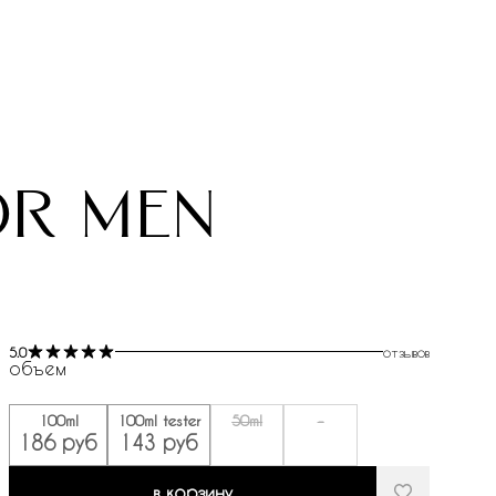
or men
5.0
отзывов
объем
100ml
100ml tester
50ml
-
186 руб
143 руб
в корзину