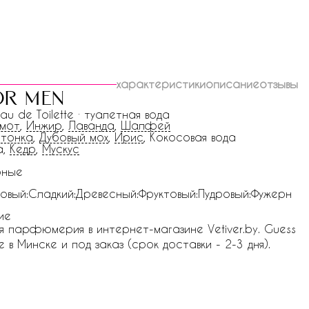
характеристики
описание
отзывы
for men
Eau de Toilette · туалетная вода
амот
,
Инжир
,
Лаванда
,
Шалфей
тонка
,
Дубовый мох
,
Ирис
, Кокосовая вода
а,
Кедр
,
Мускус
рные
овый:Сладкий:Древесный:Фруктовый:Пудровый:Фужерн
ие
я парфюмерия в интернет-магазине Vetiver.by. Guess
 в Минске и под заказ (срок доставки - 2-3 дня).