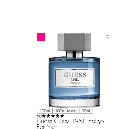
100ml
100ml tester
50ml
5.0
Guess Guess 1981 Indigo
For Men