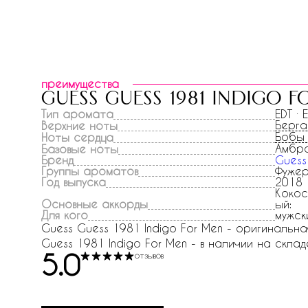
преимущества
guess guess 1981 indigo 
Тип аромата
EDT · 
Берг
Верхние ноты
Бобы 
Ноты сердца
Амбр
Базовые ноты
Бренд
Guess
Группы ароматов
Фуже
Год выпуска
2018
Кокос
Основные аккорды
ый:
Для кого
мужск
Guess Guess 1981 Indigo For Men - оригинальна
Guess 1981 Indigo For Men - в наличии на складе
5.0
отзывов