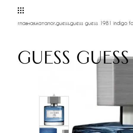
главная
.
каталог
.
guess
.
guess guess 1981 indigo f
guess guess