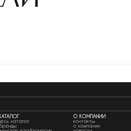
КАТАЛОГ
О КОМПАНИИ
весь каталог
контакты
бренды
о компании
женская парфюмерия
новости