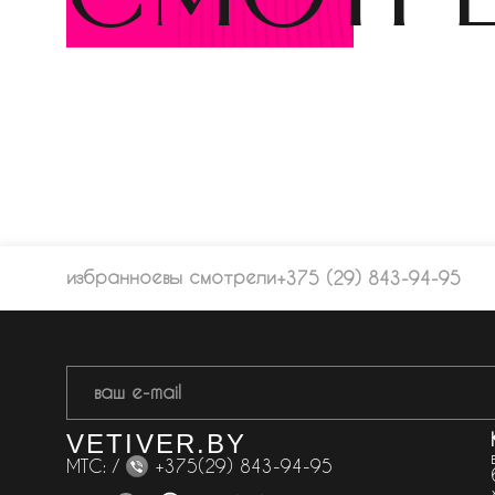
избранное
вы смотрели
+375 (29) 843-94-95
VETIVER.BY
МТС: /
+375(29) 843-94-95