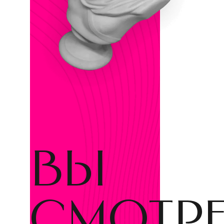
вы
смотр