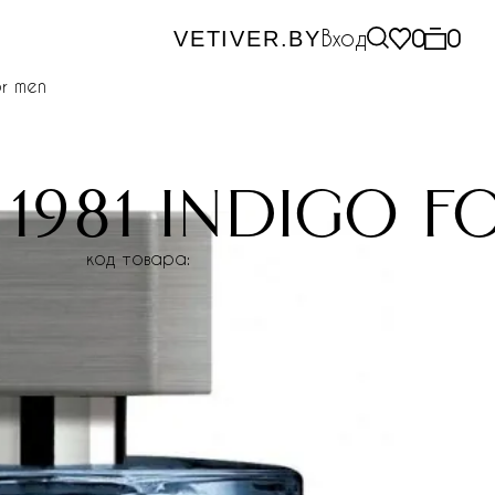
Вход
0
0
VETIVER.BY
or men
 1981 indigo f
код товара: