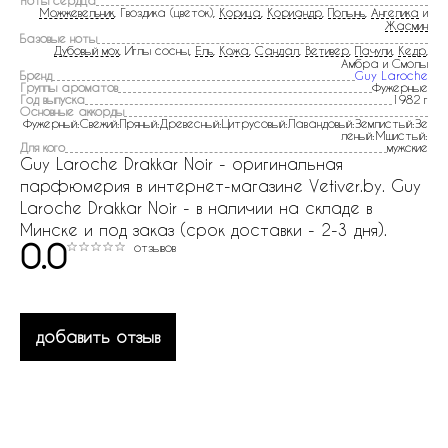
Ноты сердца
Можжевельник
, Гвоздика (цветок),
Корица
,
Кориандр
,
Полынь
,
Ангелика
и
Жасмин
Базовые ноты
Дубовый мох
, Иглы сосны,
Ель
,
Кожа
,
Сандал
,
Ветивер
,
Пачули
,
Кедр
,
Амбра и Cмолы
Бренд
Guy Laroche
Группы ароматов
Фужерные
Год выпуска
1982 г
Основные аккорды
Фужерный:Свежий:Пряный:Древесный:Цитрусовый:Лавандовый:Землистый:Зе
леный:Мшистый:
Для кого
мужские
Guy Laroche Drakkar Noir - оригинальная
парфюмерия в интернет-магазине Vetiver.by. Guy
Laroche Drakkar Noir - в наличии на складе в
Минске и под заказ (срок доставки - 2-3 дня).
0.0
отзывов
добавить отзыв