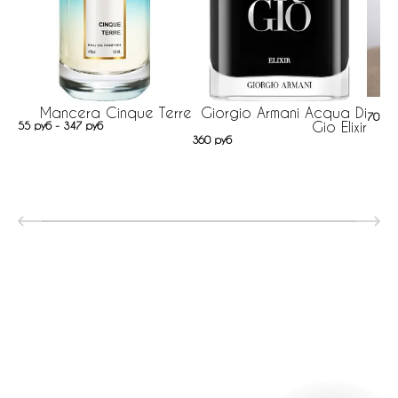
Mancera Cinque Terre
Giorgio Armani Acqua Di
70 ру
Gio Elixir
55 руб - 347 руб
360 руб