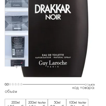
0.0
отзывов
код товара:
объем
200ml
200ml tester
50ml
100ml tester