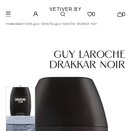
VETIVER.BY
0
0
.
.
.
главная
каталог
guy laroche
guy laroche drakkar noir
guy laroche
drakkar noir