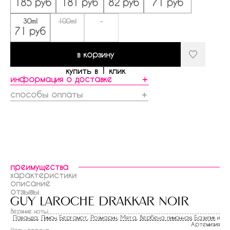
185 руб
181 руб
82 руб
71 руб
30ml
100ml
-
71 руб
в корзину
купить в 1 клик
информация о доставке
＋
способы оплаты
＋
преимущества
характеристики
описание
отзывы
guy laroche drakkar noir
Верхние ноты
Лаванда
,
Лимон
,
Бергамот
,
Розмарин
,
Мята
,
Вербена лимонная
,
Базилик
и
Артемизия