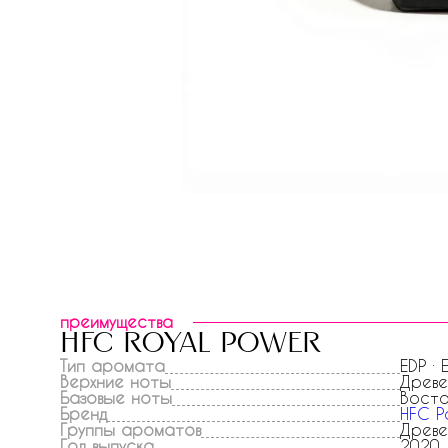
преимущества
hfc royal power
Тип аромата
EDP ·
Верхние ноты
Древ
Базовые ноты
Вост
Бренд
HFC P
Группы ароматов
Древе
Год выпуска
2020