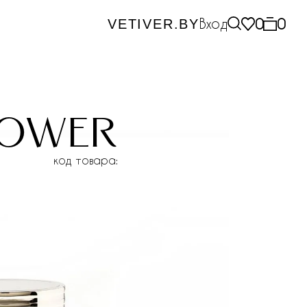
Вход
0
0
VETIVER.BY
power
код товара: