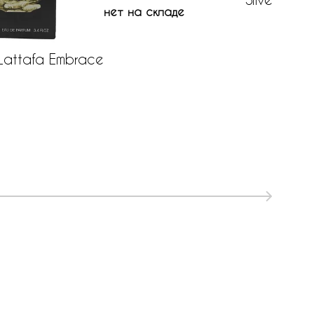
нет на складе
Lattafa Embrace
нет на