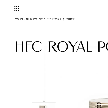
главная
.
каталог
.
hfc royal power
hfc royal 