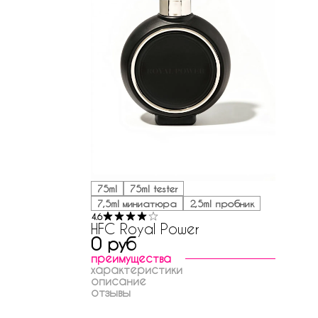
75ml
75ml tester
7,5ml миниатюра
2,5ml пробник
4.6
HFC Royal Power
0 руб
преимущества
характеристики
описание
отзывы