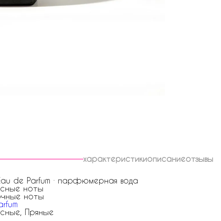
характеристики
описание
отзывы
 Eau de Parfum · парфюмерная вода
есные ноты
очные ноты
arfum
сные, Пряные