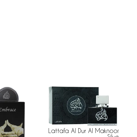
Lattafa Al Dur Al Maknoon
Silver