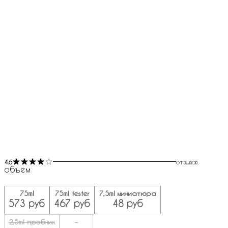
4.6
отзывов
объем
75ml
75ml tester
7,5ml миниатюра
573 руб
467 руб
48 руб
2,5ml пробник
-