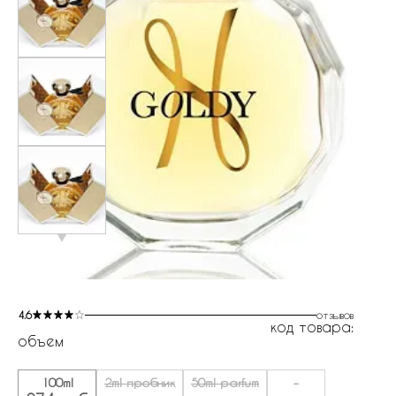
4.6
отзывов
код товара:
объем
100ml
2ml пробник
50ml parfum
-