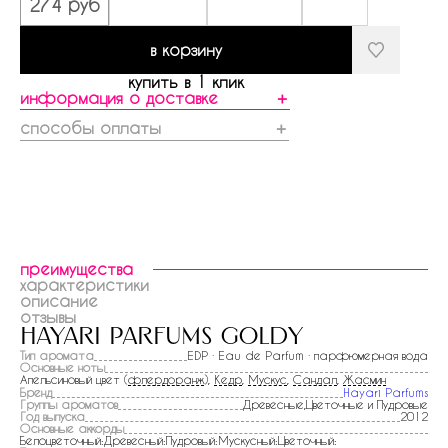
274 руб
в корзину
купить в 1 клик
информация о доставке
＋
способы оплаты
＋
преимущества
характеристики
описание
отзывы
hayari parfums goldy
Тип аромата
EDP · Eau de Parfum · парфюмерная вода
Основные ноты
Апельсиновый цвет (
флердоранж
),
Кедр
,
Мускус
,
Сандал
,
Жасмин
Бренд
Hayari Parfums
Группы ароматов
Древесные,Цветочные и Пудровые
Год выпуска
2012
Основные аккорды
Белоцветочный:Древесный:Пудровый:Мускусный:Цветочный: