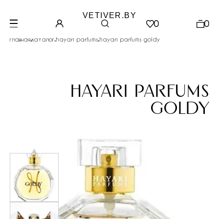
VETIVER.BY
0
0
.
.
.
главная
каталог
hayari parfums
hayari parfums goldy
hayari parfums
goldy