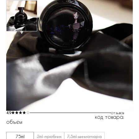
4.9
отзывов
код товара:
объем
75ml
2ml пробник
7,5ml миниатюра