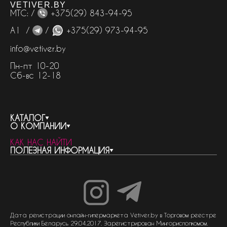
VETIVER.BY
МТС: /
+375(29) 843-94-95
А1 /
/
+375(29) 973-94-95
info@vetiver.by
Пн-пт 10-20
Сб-вс 12-18
КАТАЛОГ
О КОМПАНИИ
весь каталог
КАК НАС НАЙТИ
бренды
контакты
ПОЛЕЗНАЯ ИНФОРМАЦИЯ
женская парфюмерия
о компании
нишевый парфюм
новости
отливанты
реквизиты компании
статьи
мужская парфюмерия
доставка и оплата
как совершить покупку
унисекс парфюмерия
отзывы
гарантия
договор оферты
политика обработки персональных данных
политика обработки файлов cookie
Дата регистрации онлайн-гипермаркета Vetiver.by в Торговом реестре
Республики Беларусь 29.04.2017. Зарегистрирован Мингорисполкомом.