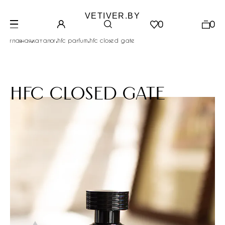
VETIVER.BY
0
0
.
.
.
главная
каталог
hfc parfum
hfc closed gate
hfc closed gate