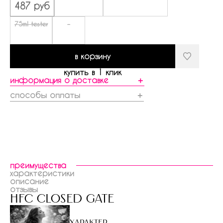
487 руб
75ml tester
-
в корзину
купить в 1 клик
информация о доставке
＋
способы оплаты
＋
преимущества
характеристики
описание
отзывы
hfc closed gate