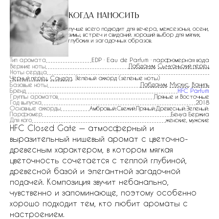
Когда наносить
лучше всего подходит для вечера, межсезонья, осени,
зимы, встреч и свиданий. хороший выбор для мягких,
глубоких и загадочных образов.
Тип аромата
EDP · Eau de Parfum · парфюмерная вода
Лабданум
,
Сычуаньский перец
Верхние ноты
Ноты сердца
Черный перец
,
Сандал
, Зеленый аккорд (зеленые ноты)
Лабданум
,
Мускус
,
Ваниль
Базовые ноты
Бренд
HFC Parfum
Группы ароматов
Пряные и Восточные
Год выпуска
2018
Основные аккорды
Амбровый:Свежий:Пряный:Древесный:Зеленый:
Парфюмер
Бенуа Бержиа
Для кого
женские, мужские
HFC Closed Gate — атмосферный и
выразительный нишевый аромат с цветочно-
древесным характером, в котором мягкая
цветочность сочетается с теплой глубиной,
древесной базой и элегантной загадочной
подачей. Композиция звучит небанально,
чувственно и запоминающе, поэтому особенно
хорошо подходит тем, кто любит ароматы с
настроением.