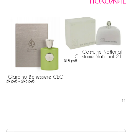
похожие
Costume National
Costume National 21
318 руб
Giardino Benessere CEO
39 руб - 293 руб
117 р