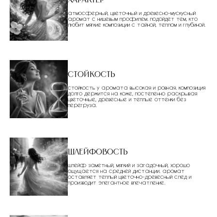
Характер
атмосферный, цветочный и древесно-мускусный
аромат с нишевым профилем. подойдет тем, кто
любит мягкие композиции с тайной, теплом и глубиной.
Стойкость
стойкость у аромата высокая и ровная. композиция
долго держится на коже, постепенно раскрывая
цветочные, древесные и теплые оттенки без
перегруза.
Шлейфовость
шлейф заметный, мягкий и загадочный, хорошо
ощущается на средней дистанции. аромат
оставляет теплый цветочно-древесный след и
производит элегантное впечатление.