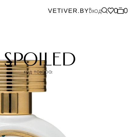
Вход
0
0
VETIVER.BY
 spoiled
код товара: