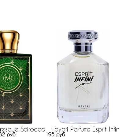
resque Scirocco
Hayari Parfums Esprit Infini
82 руб
195 руб
352 ру