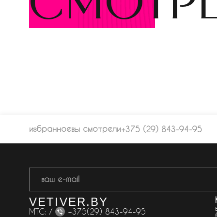
смотр
избранное
вы смотрели
+375 (29) 843-94-95
VETIVER.BY
МТС: /
+375(29) 843-94-95