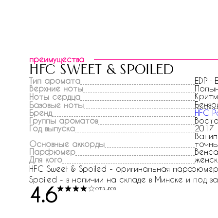
преимущества
hfc sweet & spoiled
Тип аромата
EDP ·
Верхние ноты
Полын
Критм
Ноты сердца
Бензо
Базовые ноты
Бренд
HFC P
Группы ароматов
Вост
Год выпуска
2017
Ванил
Основные аккорды
точны
Парфюмер
Венса
Для кого
женск
HFC Sweet & Spoiled - оригинальная парфюмерия
Spoiled - в наличии на складе в Минске и под за
4.6
отзывов