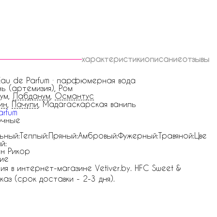
характеристики
описание
отзывы
 Eau de Parfum · парфюмерная вода
ь (артемизия), Ром
ум,
Лабданум
,
Османтус
ин
,
Пачули
, Мадагаскарская ваниль
arfum
очные
ьный:Теплый:Пряный:Амбровый:Фужерный:Травяной:Цве
й:
н Рикор
ие
 в интернет-магазине Vetiver.by. HFC Sweet &
каз (срок доставки - 2-3 дня).