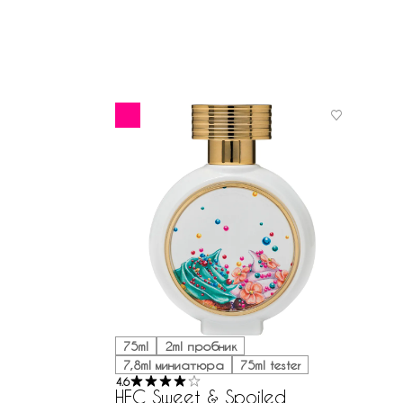
75ml
2ml пробник
7,8ml миниатюра
75ml tester
4.6
HFC Sweet & Spoiled