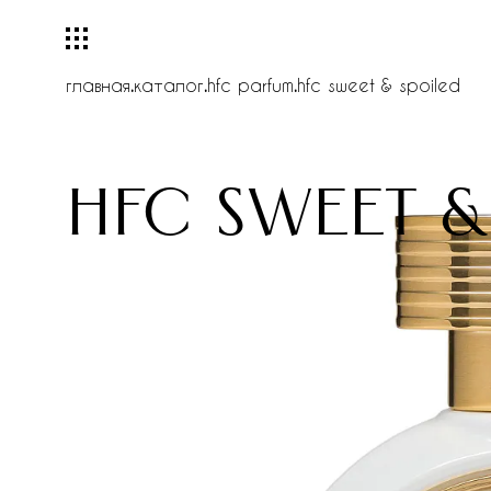
главная
.
каталог
.
hfc parfum
.
hfc sweet & spoiled
hfc sweet &