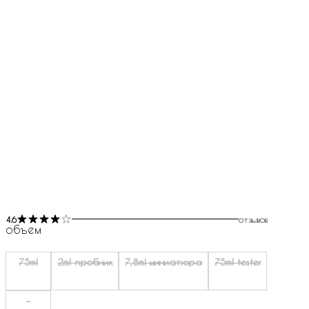
4.6
отзывов
объем
75ml
2ml пробник
7,8ml миниатюра
75ml tester
-