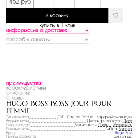
462 руб
в корзину
купить в 1 клик
информация о доставке
＋
способы оплаты
＋
преимущества
характеристики
описание
отзывы
hugo boss boss jour pour
femme
Тип аромата
EDP · Eau de Parfum · парфюмерная вода
Цветок грейпфрута,
Лайм
Верхние ноты
Белые цветы,
Ландыш
,
Жимолость
Ноты сердца
Амбра,
Береза
Базовые ноты
Бренд
Hugo Boss
Группы ароматов
Цветочные