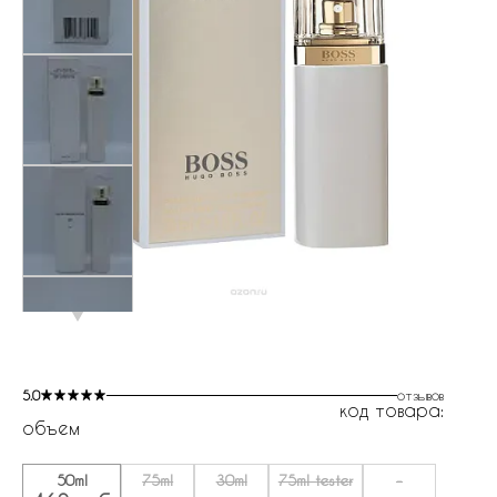
5.0
отзывов
код товара:
объем
50ml
75ml
30ml
75ml tester
-