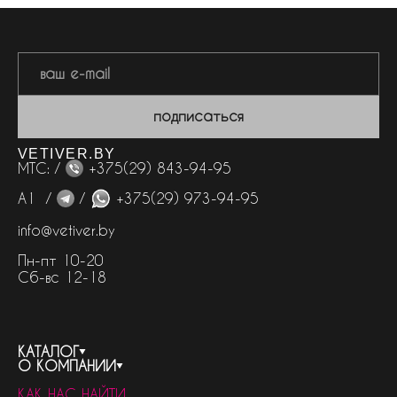
подписаться
VETIVER.BY
МТС: /
+375(29) 843-94-95
А1 /
/
+375(29) 973-94-95
info@vetiver.by
Пн-пт 10-20
Сб-вс 12-18
КАТАЛОГ
О КОМПАНИИ
весь каталог
КАК НАС НАЙТИ