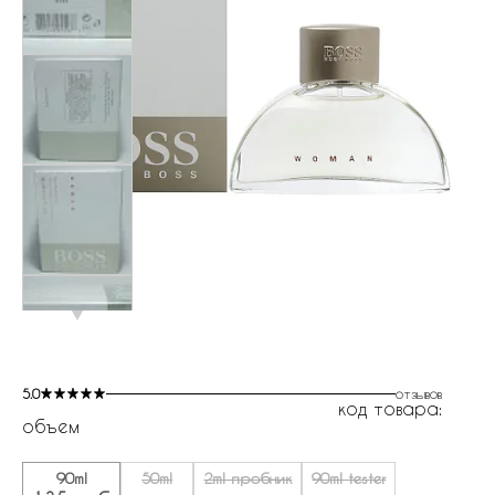
5.0
отзывов
код товара:
объем
90ml
50ml
2ml пробник
90ml tester