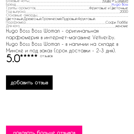
Кедр
и
Сандал
Базовые ноты
Бренд
Hugo Boss
Группы ароматов
Фруктовые и Цветочные
Год выпуска
2000
Основные аккорды
Цветочный:Древесный:Тропический:Пудровый:Фруктовый:
Парфюмер
Софи Лаббе
Для кого
женские
Hugo Boss Boss Woman - оригинальная
парфюмерия в интернет-магазине Vetiver.by.
Hugo Boss Boss Woman - в наличии на складе в
Минске и под заказ (срок доставки - 2-3 дня).
5.0
отзывов
добавить отзыв
показать больше отзывов