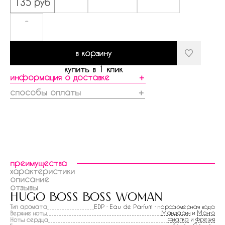
135 руб
-
в корзину
купить в 1 клик
информация о доставке
＋
способы оплаты
＋
преимущества
характеристики
описание
отзывы
hugo boss boss woman
Тип аромата
EDP · Eau de Parfum · парфюмерная вода
Мандарин
и
Манго
Верхние ноты
Фиалка
и
Фрезия
Ноты сердца