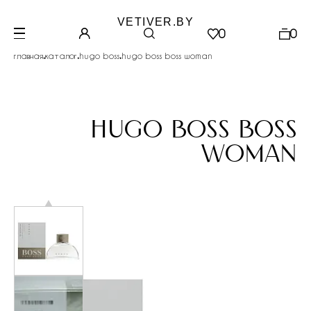
VETIVER.BY
0
0
.
.
.
главная
каталог
hugo boss
hugo boss boss woman
hugo boss boss
woman