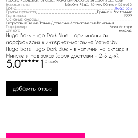
Герань
,
Кардамон
,
Кипарис
, Махагони (красное дерево) и
Шалфей
Бензоин
,
Кедр
,
Пачули
,
Ваниль
и
Ветивер
Базовые ноты
Бренд
Hugo Boss
Группы ароматов
Пряные и Восточные
Год выпуска
1999
Основные аккорды
Цитрусовый:Свежий:Пряный:Древесный:Ароматический:Ванильный:
Парфюмер
Ален Астори
Для кого
мужские
Hugo Boss Hugo Dark Blue - оригинальная
парфюмерия в интернет-магазине Vetiver.by.
Hugo Boss Hugo Dark Blue - в наличии на складе в
Минске и под заказ (срок доставки - 2-3 дня).
5.0
1
отзывов
добавить отзыв