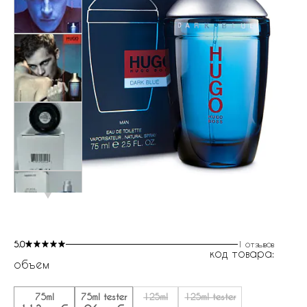
5.0
1 отзывов
код товара:
объем
75ml
75ml tester
125ml
125ml tester