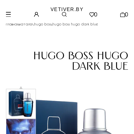
VETIVER.BY
0
0
.
.
.
главная
каталог
hugo boss
hugo boss hugo dark blue
hugo boss hugo
dark blue