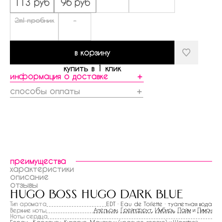
113 руб
96 руб
2ml пробник
-
в корзину
купить в 1 клик
информация о доставке
＋
способы оплаты
＋
преимущества
характеристики
описание
отзывы
hugo boss hugo dark blue
Тип аромата
EDT · Eau de Toilette · туалетная вода
Апельсин
,
Грейпфрут
,
Имбирь
,
Лайм
и
Лимон
Верхние ноты
Ноты сердца