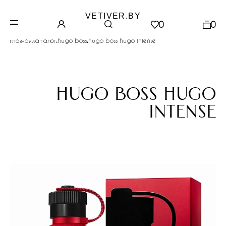
VETIVER.BY
0
0
.
.
.
главная
каталог
hugo boss
hugo boss hugo intense
hugo boss hugo
intense