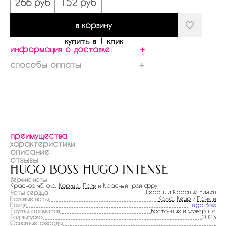
266 руб
152 руб
в корзину
купить в 1 клик
информация о доставке
＋
способы оплаты
＋
преимущества
характеристики
описание
отзывы
hugo boss hugo intense
Верхние ноты
Красное яблоко,
Корица
,
Лайм
и Красный грейпфрут
Герань
и Красный тимьян
Ноты сердца
Кожа
,
Кедр
и
Пачули
Базовые ноты
Бренд
Hugo Boss
Группы ароматов
Восточные и Фужерные
Год выпуска
2023
Основные аккорды