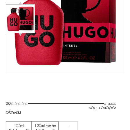
0.0
отзывов
код товара:
объем
125ml
125ml tester
-