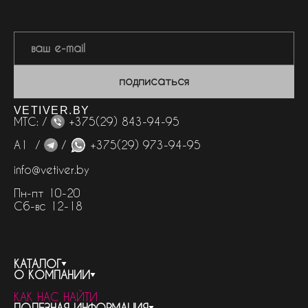
подписаться
VETIVER.BY
МТС: /
+375(29) 843-94-95
А1 /
/
+375(29) 973-94-95
info@vetiver.by
Пн-пт 10-20
Сб-вс 12-18
КАТАЛОГ
О КОМПАНИИ
весь каталог
КАК НАС НАЙТИ
бренды
контакты
ПОЛЕЗНАЯ ИНФОРМАЦИЯ