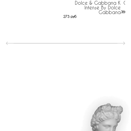
Dolce & Gabbana K
Gio
Intense By Dolce
Gabbana
360 р
273 руб