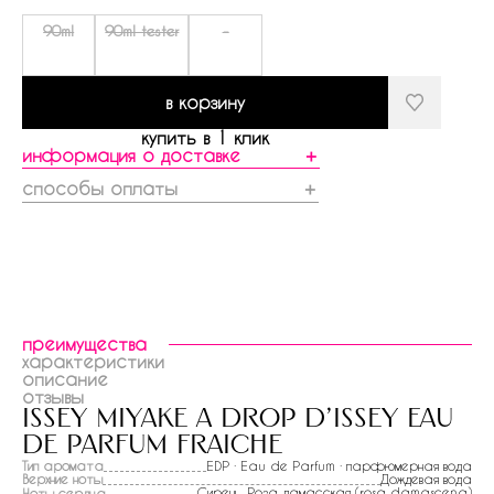
90ml
90ml tester
-
в корзину
купить в 1 клик
информация о доставке
＋
способы оплаты
＋
преимущества
характеристики
описание
отзывы
issey miyake a drop d'issey eau
de parfum fraiche
Тип аромата
EDP · Eau de Parfum · парфюмерная вода
Верхние ноты
Дождевая вода
Сирень
, Роза дамасская (rosa damascena)
Ноты сердца