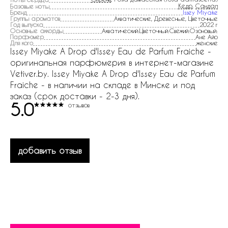
Кедр
,
Сандал
Базовые ноты
Бренд
Issey Miyake
Группы ароматов
Акватические, Древесные, Цветочные
Год выпуска
2022 г
Основные аккорды
Акватический:Цветочный:Свежий:Озоновый:
Парфюмер
Ане Айо
Для кого
женские
Issey Miyake A Drop d'Issey Eau de Parfum Fraiche -
оригинальная парфюмерия в интернет-магазине
Vetiver.by. Issey Miyake A Drop d'Issey Eau de Parfum
Fraiche - в наличии на складе в Минске и под
заказ (срок доставки - 2-3 дня).
5.0
отзывов
добавить отзыв