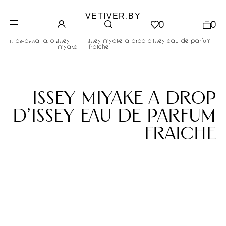
VETIVER.BY
0
0
.
.
.
главная
каталог
issey
issey miyake a drop d'issey eau de parfum
miyake
fraiche
issey miyake a drop
d'issey eau de parfum
fraiche