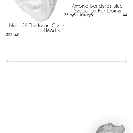
Antonio Banderas Blue
Gu
Seduction For Women
75 руб - 104 руб
445 р
Map Of The Heart Clear
Heart v.1
322 руб