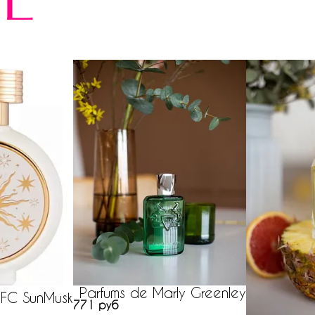
е
Parfums de Marly Greenley
HFC SunMusk
771 руб