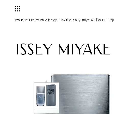
главная
.
каталог
.
issey miyake
.
issey miyake l‘eau maj
issey miyake