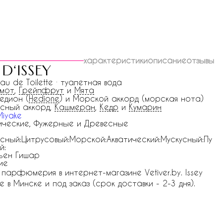
характеристики
описание
отзывы
 d‘issey
Eau de Toilette · туалетная вода
амот
,
Грейпфрут
и
Мята
Гедион (
Hedione
) и Морской аккорд (морская нота)
сный аккорд,
Кашмеран
,
Кедр
и
Кумарин
Miyake
ические, Фужерные и Древесные
сный:Цитрусовый:Морской:Акватический:Мускусный:Пу
й:
ьен Гишар
ие
ая парфюмерия в интернет-магазине Vetiver.by. Issey
де в Минске и под заказ (срок доставки - 2-3 дня).