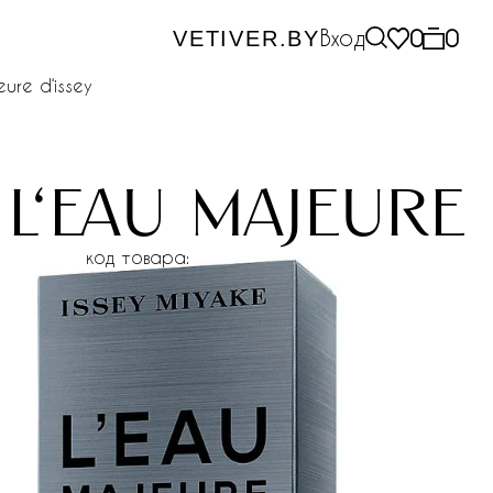
Вход
0
0
VETIVER.BY
eure d‘issey
 l‘eau majeure 
код товара: