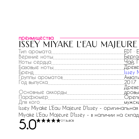
преимущества
issey miyake l‘eau majeure
Тип аромата
EDT · 
Берг
Верхние ноты
Чай
, 
Ноты сердца
Древе
Базовые ноты
Бренд
Issey 
Группы ароматов
Акват
Год выпуска
2017
Древе
Основные аккорды
дровы
Парфюмер
Орел
Для кого
мужск
Issey Miyake L‘Eau Majeure D‘Issey - оригинальн
Miyake L‘Eau Majeure D‘Issey - в наличии на скла
5.0
отзывов