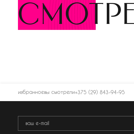
смотр
избранное
вы смотрели
+375 (29) 843-94-95