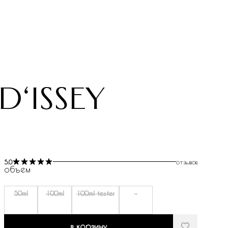
d‘issey
5.0
отзывов
объем
50ml
100ml
100ml tester
-
в корзину