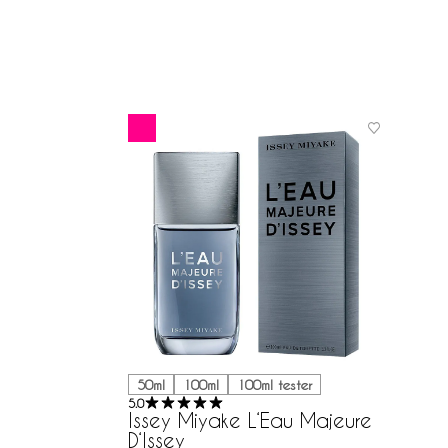
50ml
100ml
100ml tester
5.0
Issey Miyake L‘Eau Majeure
D‘Issey