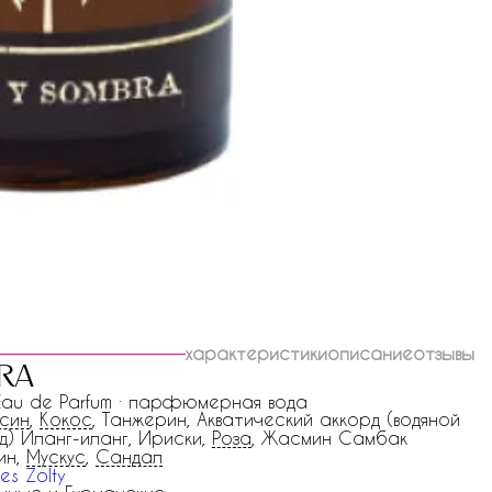
характеристики
описание
отзывы
ra
 Eau de Parfum · парфюмерная вода
син
,
Кокос
, Танжерин, Акватический аккорд (водяной
д) Иланг-иланг, Ириски,
Роза
, Жасмин Самбак
ин,
Мускус
,
Сандал
es Zolty