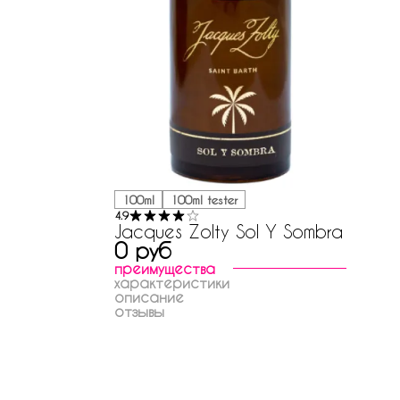
100ml
100ml tester
4.9
Jacques Zolty Sol Y Sombra
0 руб
преимущества
характеристики
описание
отзывы