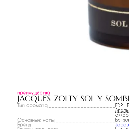
преимущества
jacques zolty sol y somb
Тип аромата
EDP ·
Апель
аккор
Бензо
Основные ноты
Бренд
Jacqu