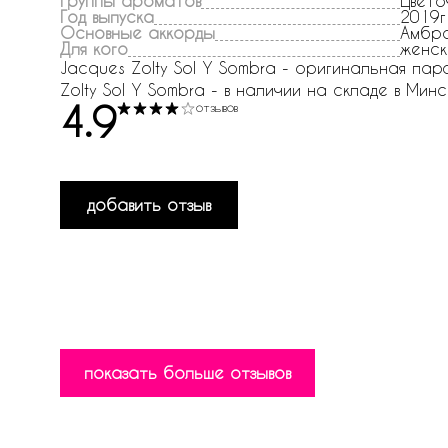
Группы ароматов
Цвето
Год выпуска
2019г
Основные аккорды
Амбро
Для кого
женск
Jacques Zolty Sol Y Sombra - оригинальная пар
Zolty Sol Y Sombra - в наличии на складе в Минс
4.9
отзывов
добавить отзыв
показать больше отзывов