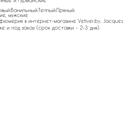
чные и Гурманские
вый:Ванильный:Теплый:Пряный:
ие, мужские
фюмерия в интернет-магазине Vetiver.by. Jacques
ке и под заказ (срок доставки - 2-3 дня).