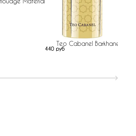
mouage Material
Co
201 р
Teo Cabanel Barkhane
440 руб