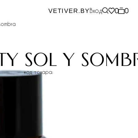
Вход
0
0
VETIVER.BY
 sombra
ty sol y somb
код товара: