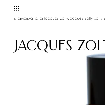
главная
.
каталог
.
jacques zolty
.
jacques zolty sol y
jacques zol