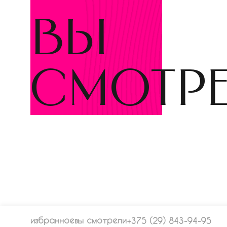
вы
смотр
избранное
вы смотрели
+375 (29) 843-94-95