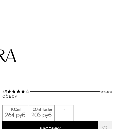
ra
4.9
отзывов
объем
100ml
100ml tester
-
264 руб
205 руб
в корзину