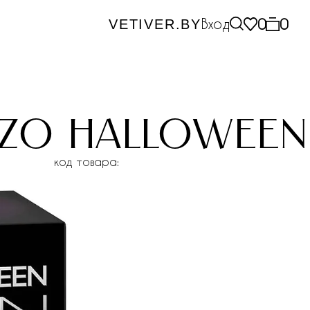
Вход
0
0
VETIVER.BY
ozo hallowee
код товара: