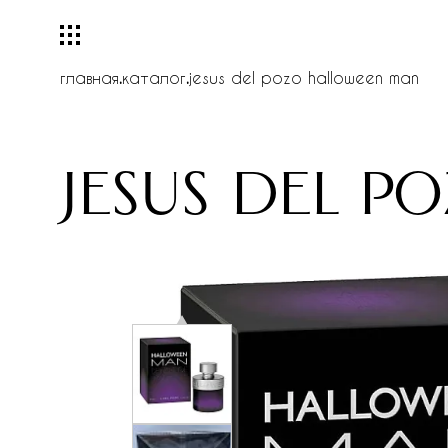
главная
.
каталог
.
jesus del pozo halloween man
jesus del p