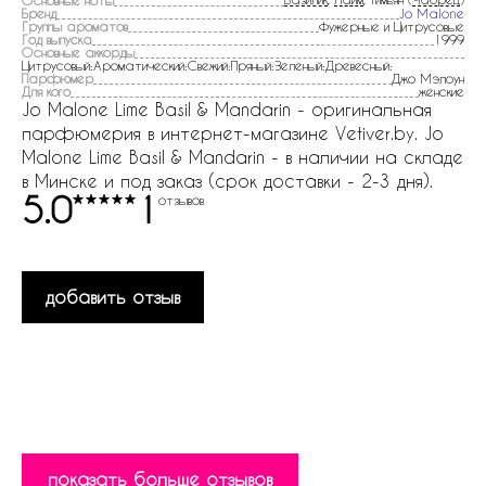
Основные ноты
Бренд
Jo Malone
Группы ароматов
Фужерные и Цитрусовые
Год выпуска
1999
Основные аккорды
Цитрусовый:Ароматический:Свежий:Пряный:Зеленый:Древесный:
Парфюмер
Джо Мэлоун
Для кого
женские
Jo Malone Lime Basil & Mandarin - оригинальная
парфюмерия в интернет-магазине Vetiver.by. Jo
Malone Lime Basil & Mandarin - в наличии на складе
в Минске и под заказ (срок доставки - 2-3 дня).
5.0
1
отзывов
добавить отзыв
показать больше отзывов