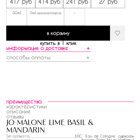
417 руб
414 руб
241 руб
27 руб
50ml
9ml миниатюра
-
в корзину
купить в 1 клик
информация о доставке
＋
способы оплаты
＋
преимущества
характеристики
описание
отзывы
jo malone lime basil &
mandarin
Тип аромата
EDC · Eau de Cologne · одеколон
Базилик
,
Лайм
, Тимьян (
Чабрец
)