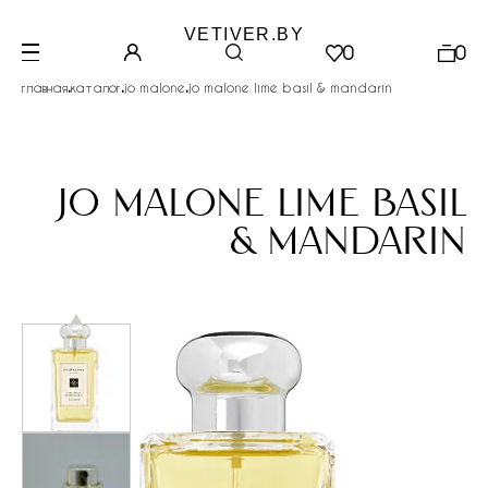
VETIVER.BY
0
0
.
.
.
главная
каталог
jo malone
jo malone lime basil & mandarin
jo malone lime basil
& mandarin