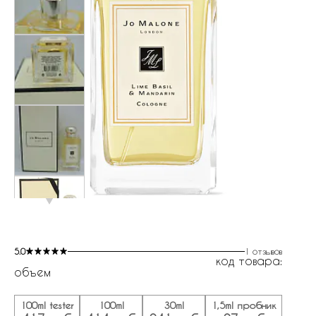
5.0
1 отзывов
код товара:
объем
100ml tester
100ml
30ml
1,5ml пробник