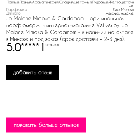
Теплый:Пряный:Ароматический:Сладкий:Цветочный:Пудровый:Желтоцветочн
ый:
Парфюмер
Джо Мэлоун
Для кого
женские, мужские
Jo Malone Mimosa & Cardamom - оригинальная
парфюмерия в интернет-магазине Vetiver.by. Jo
Malone Mimosa & Cardamom - в наличии на складе
в Минске и под заказ (срок доставки - 2-3 дня).
5.0
1
отзывов
добавить отзыв
показать больше отзывов