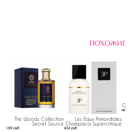
похожие
Gior
нет н
The Woods Collection
Les Eaux Primordiales
Secret Source
Champaca Supercritique
169 руб
434 руб