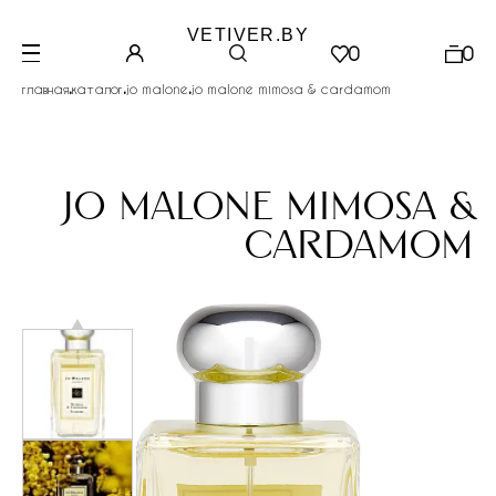
VETIVER.BY
0
0
.
.
.
главная
каталог
jo malone
jo malone mimosa & cardamom
jo malone mimosa &
cardamom