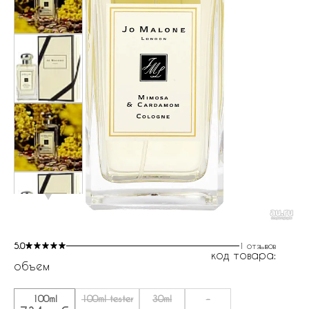
5.0
1 отзывов
код товара:
объем
100ml
100ml tester
30ml
-