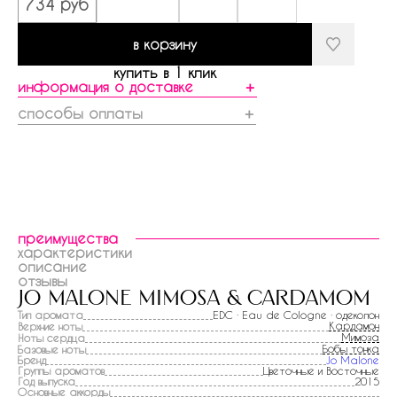
734 руб
в корзину
купить в 1 клик
информация о доставке
＋
способы оплаты
＋
преимущества
характеристики
описание
отзывы
jo malone mimosa & cardamom
Тип аромата
EDC · Eau de Cologne · одеколон
Кардамон
Верхние ноты
Мимоза
Ноты сердца
Бобы тонка
Базовые ноты
Бренд
Jo Malone
Группы ароматов
Цветочные и Восточные
Год выпуска
2015
Основные аккорды