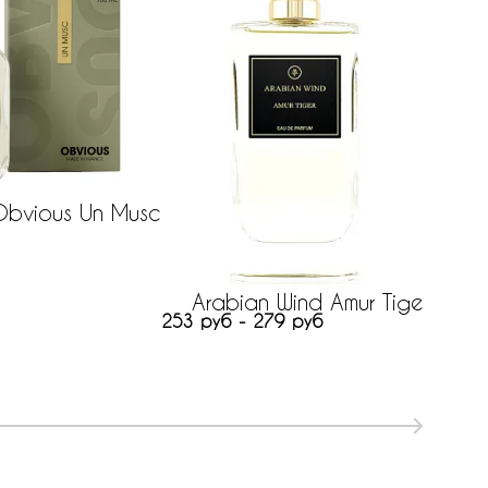
Obvious Un Musc
Chan
38 руб
Arabian Wind Amur Tiger
253 руб - 279 руб