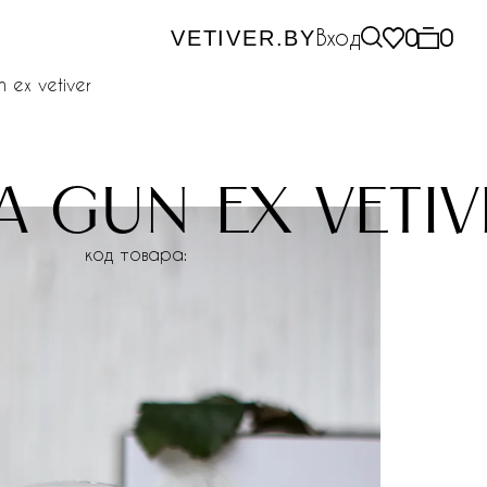
Вход
0
0
VETIVER.BY
n ex vetiver
 a gun ex veti
код товара: