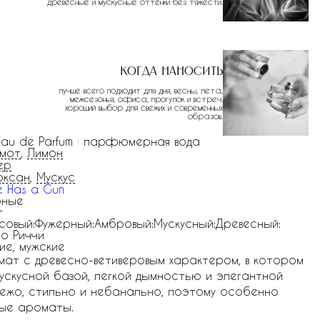
древесные и мускусные оттенки без тяжести.
Когда наносить
лучше всего подходит для дня, весны, лета,
межсезонья, офиса, прогулок и встреч.
хороший выбор для свежих и современных
образов.
 Eau de Parfum · парфюмерная вода
амот
,
Лимон
ер
оксан
,
Мускус
te Has a Gun
рные
г
совый:Фужерный:Амбровый:Мускусный:Древесный:
о Риччи
ие, мужские
ромат с древесно-ветиверовым характером, в котором
ускусной базой, легкой дымностью и элегантной
свежо, стильно и небанально, поэтому особенно
ные ароматы.