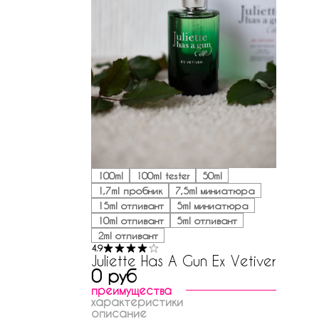
100ml
100ml tester
50ml
1,7ml пробник
7,5ml миниатюра
15ml отливант
5ml миниатюра
10ml отливант
5ml отливант
2ml отливант
4.9
Juliette Has A Gun Ex Vetiver
0 руб
преимущества
характеристики
описание