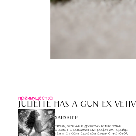
преимущества
juliette has a gun ex veti
Характер
свежий, зеленый и древесно-ветиверовый
аромат с современным профилем. подойдет
тем, кто любит сухие композиции с чистотой,