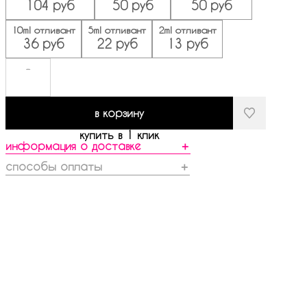
104 руб
50 руб
50 руб
10ml отливант
5ml отливант
2ml отливант
36 руб
22 руб
13 руб
-
в корзину
купить в 1 клик
информация о доставке
＋
способы оплаты
＋