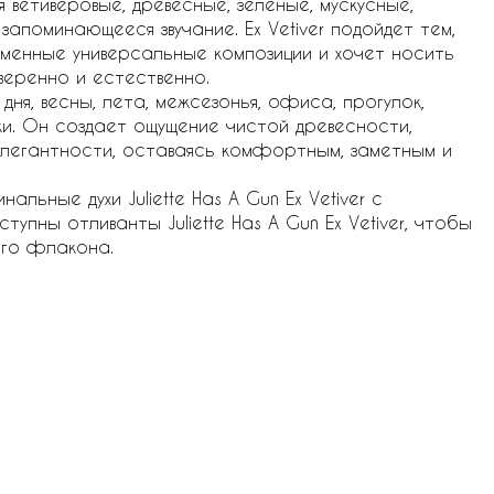
 ветиверовые, древесные, зеленые, мускусные,
запоминающееся звучание. Ex Vetiver подойдет тем,
менные универсальные композиции и хочет носить
веренно и естественно.
я, весны, лета, межсезонья, офиса, прогулок,
ки. Он создает ощущение чистой древесности,
элегантности, оставаясь комфортным, заметным и
альные духи Juliette Has A Gun Ex Vetiver с
тупны отливанты Juliette Has A Gun Ex Vetiver, чтобы
ого флакона.