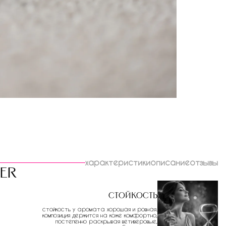
характеристики
описание
отзывы
ver
Стойкость
стойкость у аромата хорошая и ровная.
композиция держится на коже комфортно,
постепенно раскрывая ветиверовые,