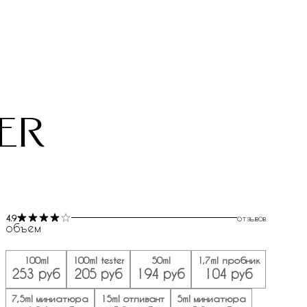
ver
4.9
отзывов
объем
100ml
100ml tester
50ml
1,7ml пробник
253 руб
205 руб
194 руб
104 руб
7,5ml миниатюра
15ml отливант
5ml миниатюра