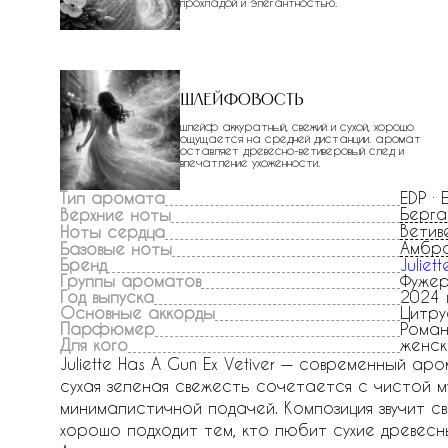
прохладой и элегантностью.
Шлейфовость
шлейф аккуратный, свежий и сухой, хорошо
ощущается на средней дистанции. аромат
оставляет древесно-ветиверовый след и
впечатление ухоженности.
Тип аромата
EDP ·
Берг
Верхние ноты
Ветив
Ноты сердца
Амбр
Базовые ноты
Бренд
Juliet
Группы ароматов
Фуже
Год выпуска
2024 
Основные аккорды
Цитру
Парфюмер
Роман
Для кого
женск
Juliette Has A Gun Ex Vetiver — современный а
сухая зеленая свежесть сочетается с чистой м
минималистичной подачей. Композиция звучит 
хорошо подходит тем, кто любит сухие древес