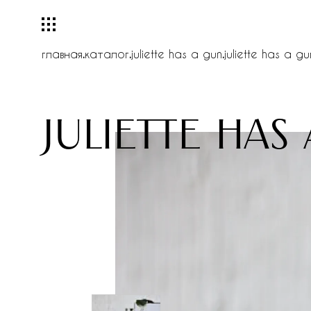
главная
.
каталог
.
juliette has a gun
.
juliette has a gu
juliette has