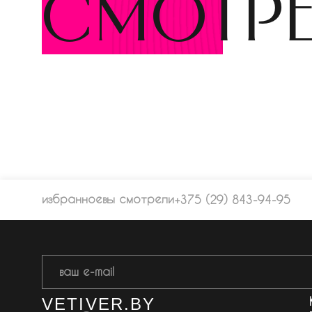
смотр
избранное
вы смотрели
+375 (29) 843-94-95
VETIVER.BY