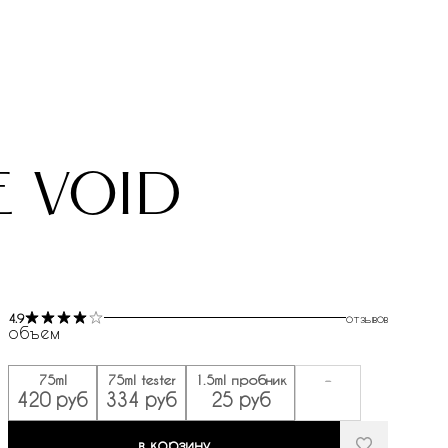
e void
4.9
отзывов
объем
75ml
75ml tester
1.5ml пробник
-
420 руб
334 руб
25 руб
в корзину