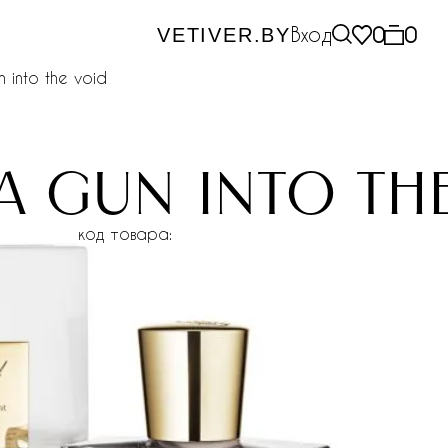
Вход
0
0
VETIVER.BY
n into the void
 a gun into th
код товара: