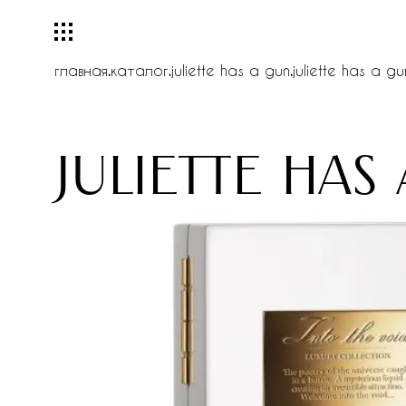
главная
.
каталог
.
juliette has a gun
.
juliette has a gu
juliette has