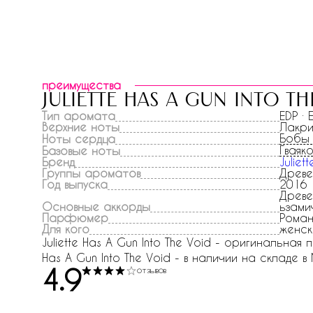
преимущества
juliette has a gun into th
Тип аромата
EDP ·
Верхние ноты
Лакри
Бобы 
Ноты сердца
Гваяк
Базовые ноты
Бренд
Juliet
Группы ароматов
Древе
Год выпуска
2016
Древе
Основные аккорды
ьзами
Парфюмер
Роман
Для кого
женск
Juliette Has A Gun Into The Void - оригинальная
Has A Gun Into The Void - в наличии на складе в
4.9
отзывов