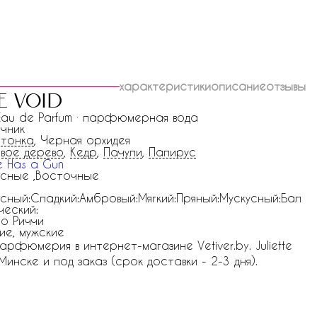
характеристики
описание
отзывы
e void
 Eau de Parfum · парфюмерная вода
чник
тонка
, Черная орхидея
овое дерево
,
Кедр
,
Пачули
,
Папирус
te Has a Gun
сные ,Восточные
сный:Сладкий:Амбровый:Мягкий:Пряный:Мускусный:Бал
ческий:
о Риччи
ие, мужские
 парфюмерия в интернет-магазине Vetiver.by. Juliette
 Минске и под заказ (срок доставки - 2-3 дня).