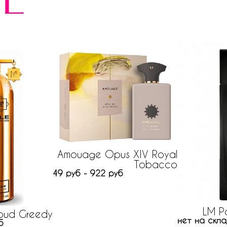
е
Amouage Opus XIV Royal
Tobacco
49 руб - 922 руб
LM Pa
oud Greedy
нет на скла
б