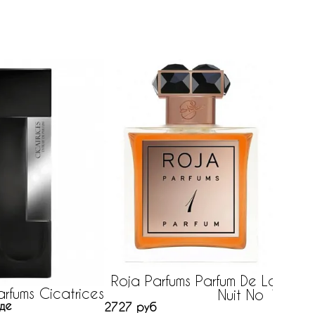
Roja Parfums Parfum De La
rfums Cicatrices
Nuit No 1
Thom
де
2727 руб