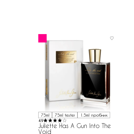
75ml
75ml tester
1.5ml пробник
4.9
Juliette Has A Gun Into The
Void