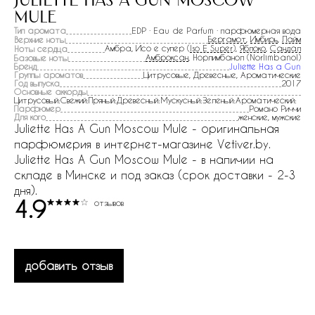
juliette has a gun moscow
mule
Тип аромата
EDP · Eau de Parfum · парфюмерная вода
Бергамот
,
Имбирь
,
Лайм
Верхние ноты
Амбра, Исо е супер (
Iso E Super
),
Яблоко
,
Сандал
Ноты сердца
Амброксан
, Норлимбанол (Norlimbanol)
Базовые ноты
Бренд
Juliette Has a Gun
Группы ароматов
Цитрусовые, Древесные, Ароматические
Год выпуска
2017
Основные аккорды
Цитрусовый:Свежий:Пряный:Древесный:Мускусный:Зеленый:Ароматический:
Парфюмер
Романо Риччи
Для кого
женские, мужские
Juliette Has A Gun Moscow Mule - оригинальная
парфюмерия в интернет-магазине Vetiver.by.
Juliette Has A Gun Moscow Mule - в наличии на
складе в Минске и под заказ (срок доставки - 2-3
дня).
4.9
отзывов
добавить отзыв