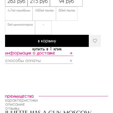
263 руб
215 руб
94 руб
1,7ml пробник
100ml tester
50ml tester
5ml миниатюра
-
в корзину
купить в 1 клик
информация о доставке
＋
способы оплаты
＋
преимущества
характеристики
описание
отзывы