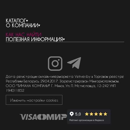
КАТАЛОГ
О КОМПАНИИ
весь каталог
КАК НАС НАЙТИ
бренды
контакты
ПОЛЕЗНАЯ ИНФОРМАЦИЯ
женская парфюмерия
о компании
нишевый парфюм
новости
отливанты
реквизиты компании
статьи
мужская парфюмерия
доставка и оплата
как совершить покупку
унисекс парфюмерия
отзывы
гарантия
договор оферты
политика обработки персональных данных
политика обработки файлов cookie
Дата регистрации онлайн-гипермаркета Vetiver.by в Торговом реестре
Республики Беларусь 29.04.2017. Зарегистрирован Мингорисполкомом.
ООО "ТИМАНА КОМПАНИ" Г. Минск, Ул. П. Мстиславца, 12-242 УНП
194011852
Изменить настройки cookies