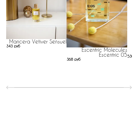
Mancera Vetiver Sensuel
343 руб
Escentric Molecules
Escentric 05
530 р
368 руб