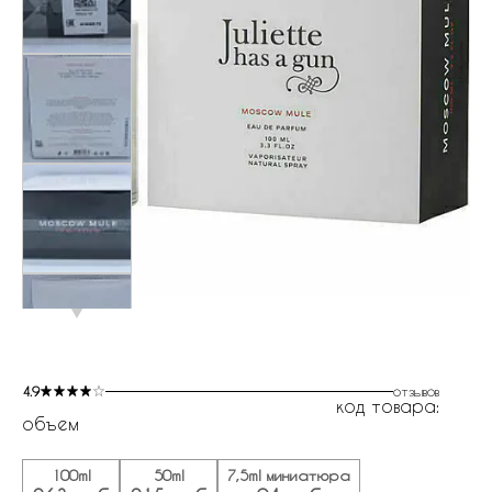
4.9
отзывов
код товара:
объем
100ml
50ml
7,5ml миниатюра