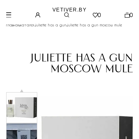
VETIVER.BY
0
0
.
.
.
главная
каталог
juliette has a gun
juliette has a gun moscow mule
juliette has a gun
moscow mule