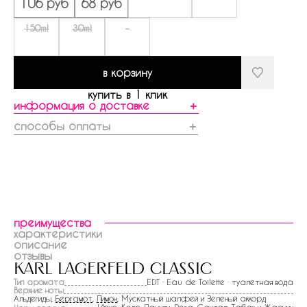
106 руб
68 руб
150ml
30ml
-
в корзину
купить в 1 клик
информация о доставке
＋
способы оплаты
＋
преимущества
характеристики
описание
отзывы
karl lagerfeld classic
Тип аромата
EDT · Eau de Toilette · туалетная вода
Верхние ноты
Альдегиды,
Бергамот
,
Лимон
, Мускатный шалфей и Зеленый аккорд