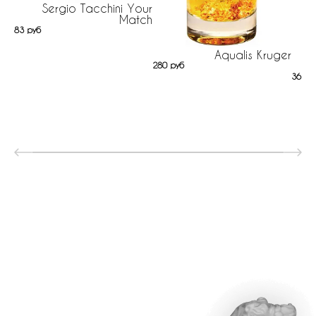
Sergio Tacchini Your
Match
83 руб
Aqualis Kruger
E
280 руб
361 р