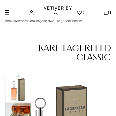
VETIVER.BY
0
0
.
.
.
главная
каталог
karl lagerfeld
karl lagerfeld classic
karl lagerfeld
classic