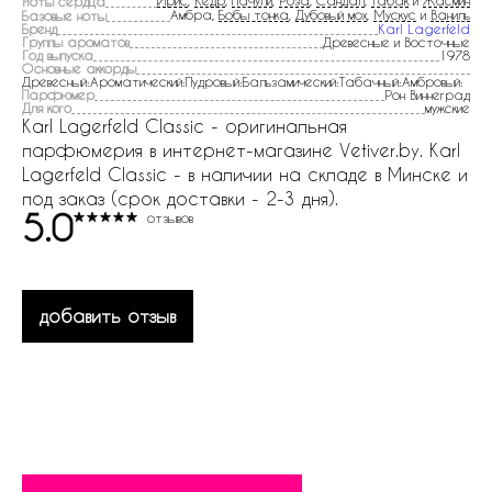
Ирис
,
Кедр
,
Пачули
,
Роза
,
Сандал
,
Табак
и
Жасмин
Ноты сердца
Амбра,
Бобы тонка
,
Дубовый мох
,
Мускус
и
Ваниль
Базовые ноты
Бренд
Karl Lagerfeld
Группы ароматов
Древесные и Восточные
Год выпуска
1978
Основные аккорды
Древесный:Ароматический:Пудровый:Бальзамический:Табачный:Амбровый:
Парфюмер
Рон Виннеград
Для кого
мужские
Karl Lagerfeld Classic - оригинальная
парфюмерия в интернет-магазине Vetiver.by. Karl
Lagerfeld Classic - в наличии на складе в Минске и
под заказ (срок доставки - 2-3 дня).
5.0
отзывов
добавить отзыв