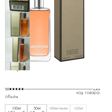
5.0
отзывов
код товара:
объем
100ml
50ml
100ml tester
125ml