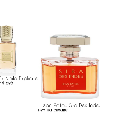
Ex Nihilo Explicite
74 руб
238 ру
Jean Patou Sira Des Indes
нет на складе