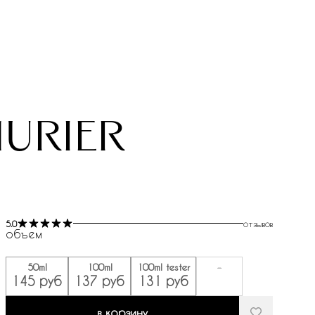
murier
5.0
отзывов
объем
50ml
100ml
100ml tester
-
145 руб
137 руб
131 руб
в корзину