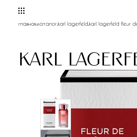
главная
.
каталог
.
karl lagerfeld
.
karl lagerfeld fleur d
karl lagerf