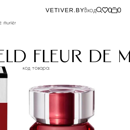
Вход
0
0
VETIVER.BY
e murier
eld fleur de 
код товара: