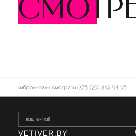
смотр
избранное
вы смотрели
+375 (29) 843-94-95
VETIVER.BY