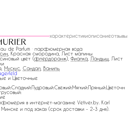
характеристики
описание
отзывы
murier
 Eau de Parfum · парфюмерная вода
син
, Красная смородина, Лист малины
синовый цвет (
флердоранж
),
Фиалка
,
Ландыш
, Лист
ки
а,
Мускус
,
Сандал
,
Ваниль
agerfeld
ые и Цветочные
овый:Сладкий:Пудровый:Свежий:Мягкий:Пряный:Цветочн
трусовый:
ие
арфюмерия в интернет-магазине Vetiver.by. Karl
в Минске и под заказ (срок доставки - 2-3 дня).