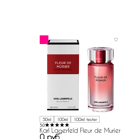
50ml
100ml
100ml tester
5.0
Karl Lagerfeld Fleur de Murier
0 руб