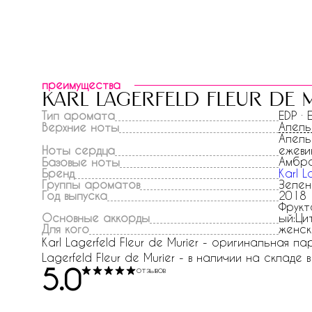
преимущества
karl lagerfeld fleur de 
Тип аромата
EDP ·
Апель
Верхние ноты
Апель
Ноты сердца
ежеви
Амбр
Базовые ноты
Бренд
Karl L
Группы ароматов
Зелен
Год выпуска
2018
Фрукт
Основные аккорды
ый:Ци
Для кого
женск
Karl Lagerfeld Fleur de Murier - оригинальная п
Lagerfeld Fleur de Murier - в наличии на складе 
5.0
отзывов