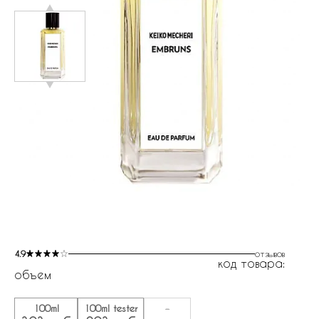
4.9
отзывов
код товара:
объем
100ml
100ml tester
-