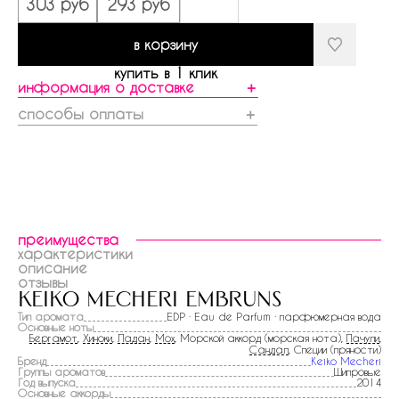
303 руб
293 руб
в корзину
купить в 1 клик
информация о доставке
＋
способы оплаты
＋
преимущества
характеристики
описание
отзывы
keiko mecheri embruns
Тип аромата
EDP · Eau de Parfum · парфюмерная вода
Основные ноты
Бергамот
,
Хиноки
,
Ладан
,
Мох
, Морской аккорд (морская нота),
Пачули
,
Сандал
, Специи (пряности)
Бренд
Keiko Mecheri
Группы ароматов
Шипровые
Год выпуска
2014
Основные аккорды