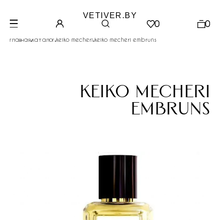
VETIVER.BY
0
0
.
.
.
главная
каталог
keiko mecheri
keiko mecheri embruns
keiko mecheri
embruns