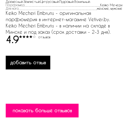
Древесный:Землистый:Цитрусовый:Пудровый:Ванильный:
Парфюмер
Кейко Мечери
Для кого
женские, мужские
Keiko Mecheri Embruns - оригинальная
парфюмерия в интернет-магазине Vetiver.by.
Keiko Mecheri Embruns - в наличии на складе в
Минске и под заказ (срок доставки - 2-3 дня).
4.9
отзывов
добавить отзыв
показать больше отзывов