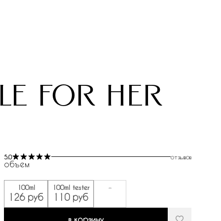
le for her
5.0
отзывов
объем
100ml
100ml tester
-
126 руб
110 руб
в корзину