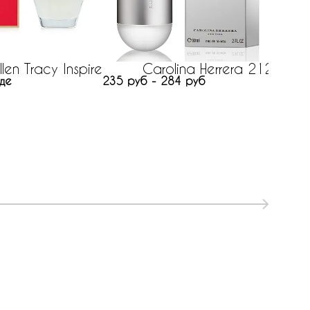
llen Tracy Inspire
Carolina Herrera 212
де
235 руб - 284 руб
186 р