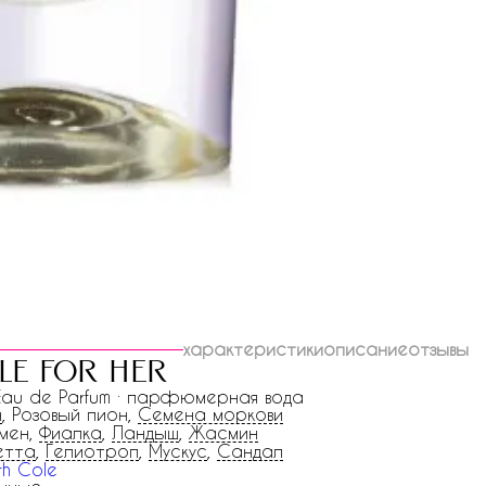
характеристики
описание
отзывы
le for her
 Eau de Parfum · парфюмерная вода
н
, Розовый пион,
Семена моркови
мен,
Фиалка
,
Ландыш
,
Жасмин
етта
,
Гелиотроп
,
Мускус
,
Сандал
th Cole