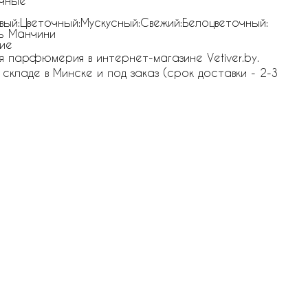
чные
вый:Цветочный:Мускусный:Свежий:Белоцветочный:
ь Манчини
ие
ая парфюмерия в интернет-магазине Vetiver.by.
а складе в Минске и под заказ (срок доставки - 2-3