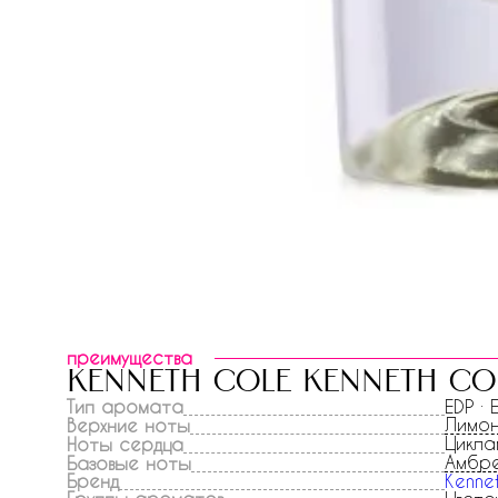
преимущества
kenneth cole kenneth co
Тип аромата
EDP ·
Лимо
Верхние ноты
Цикла
Ноты сердца
Амбр
Базовые ноты
Бренд
Kenne