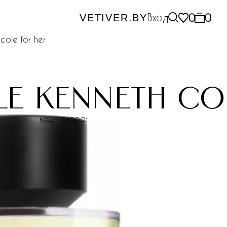
Вход
0
0
VETIVER.BY
cole for her
le kenneth co
код товара: