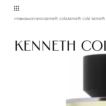
главная
.
каталог
.
kenneth cole
.
kenneth cole kenneth 
kenneth co