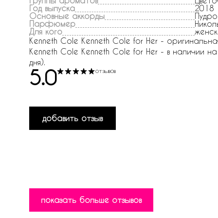
Группы ароматов
Цвето
Год выпуска
2018
Основные аккорды
Пудро
Парфюмер
Никол
Для кого
женск
Kenneth Cole Kenneth Cole for Her - оригинальн
Kenneth Cole Kenneth Cole for Her - в наличии н
дня).
5.0
отзывов
добавить отзыв
показать больше отзывов