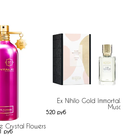
Ex Nihilo Gold Immortals
Cree
Musc
527 р
520 руб
e Crystal Flowers
1 руб