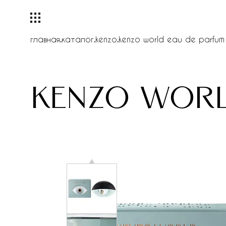
главная
.
каталог
.
kenzo
.
kenzo world eau de parfum
kenzo worl