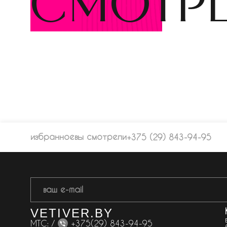
смотр
избранное
вы смотрели
+375 (29) 843-94-95
VETIVER.BY
МТС: /
+375(29) 843-94-95