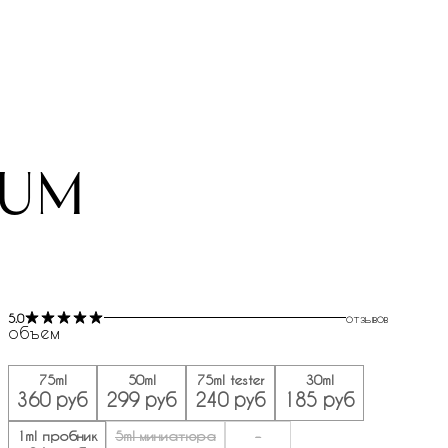
fum
5.0
отзывов
объем
75ml
50ml
75ml tester
30ml
360 руб
299 руб
240 руб
185 руб
1ml пробник
5ml миниатюра
-