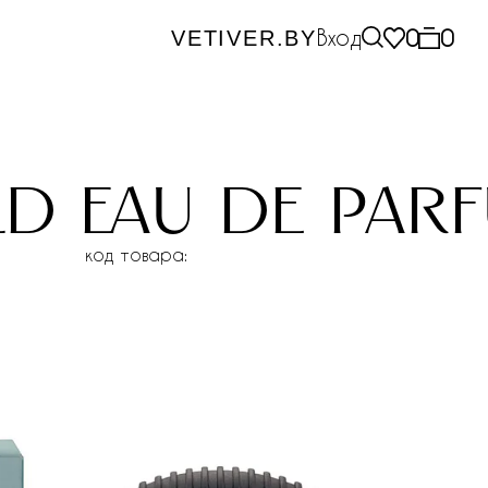
Вход
0
0
VETIVER.BY
d eau de par
код товара: