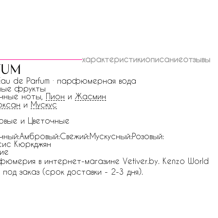
характеристики
описание
отзывы
fum
 Eau de Parfum · парфюмерная вода
ные фрукты
чные ноты,
Пион
и
Жасмин
оксан
и
Мускус
овые и Цветочные
чный:Амбровый:Свежий:Мускусный:Розовый:
ис Кюркджян
ие
юмерия в интернет-магазине Vetiver.by. Kenzo World
под заказ (срок доставки - 2-3 дня).