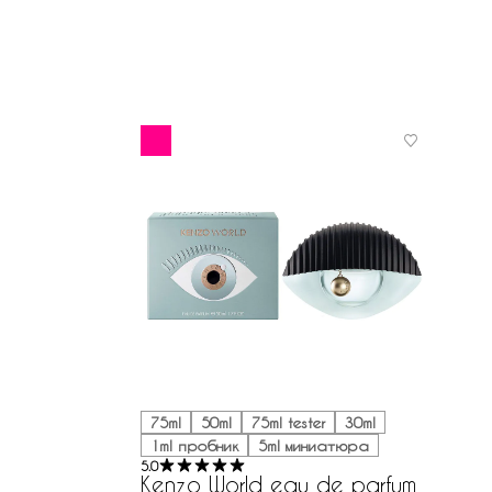
75ml
50ml
75ml tester
30ml
1ml пробник
5ml миниатюра
5.0
Kenzo World eau de parfum