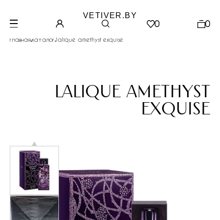
VETIVER.BY
0
0
.
.
главная
каталог
lalique amethyst exquise
lalique amethyst
exquise