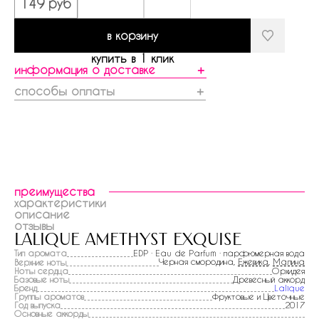
149 руб
в корзину
купить в 1 клик
информация о доставке
＋
способы оплаты
＋
преимущества
характеристики
описание
отзывы
lalique amethyst exquise
Тип аромата
EDP · Eau de Parfum · парфюмерная вода
Черная смородина,
Ежевика
,
Малина
Верхние ноты
Ноты сердца
Орхидея
Базовые ноты
Древесный аккорд
Бренд
Lalique
Группы ароматов
Фруктовые и Цветочные
Год выпуска
2017
Основные аккорды