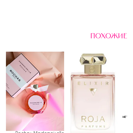
похожие
нет н