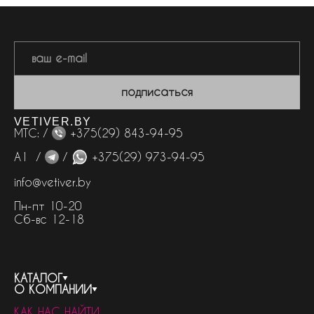
подписаться
VETIVER.BY
МТС: /
+375(29) 843-94-95
А1 /
/
+375(29) 973-94-95
info@vetiver.by
Пн-пт 10-20
Сб-вс 12-18
КАТАЛОГ
О КОМПАНИИ
весь каталог
КАК НАС НАЙТИ