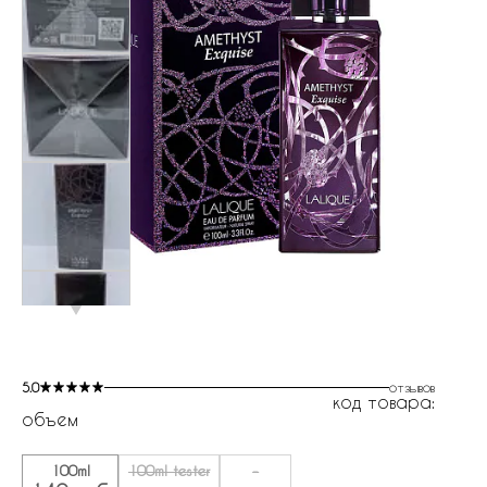
5.0
отзывов
код товара:
объем
100ml
100ml tester
-