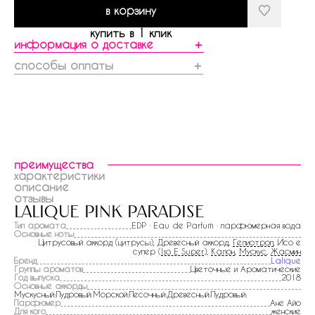
в корзину
купить в 1 клик
информация о доставке
＋
способы оплаты
＋
преимущества
характеристики
описание
отзывы
lalique pink paradise
Тип аромата
EDP · Eau de Parfum · парфюмерная вода
Основные ноты
Цитрусовый аккорд (цитрусы), Древесный аккорд,
Гелиотроп
, Исо е
супер (
Iso E Super
),
Калон
,
Мускус
,
Жасмин
Бренд
Lalique
Группы ароматов
Цветочные и Ароматические
Год выпуска
2018
Основные аккорды
Мускусный:Пудровый:Морской:Песочный:Древесный:Пудровый:
Парфюмер
Ане Айо
Для кого
женские