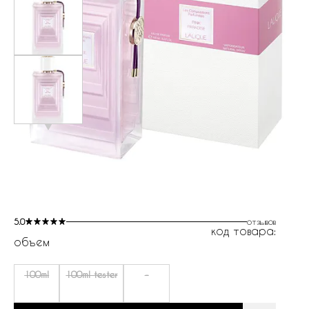
5.0
отзывов
код товара:
объем
100ml
100ml tester
-