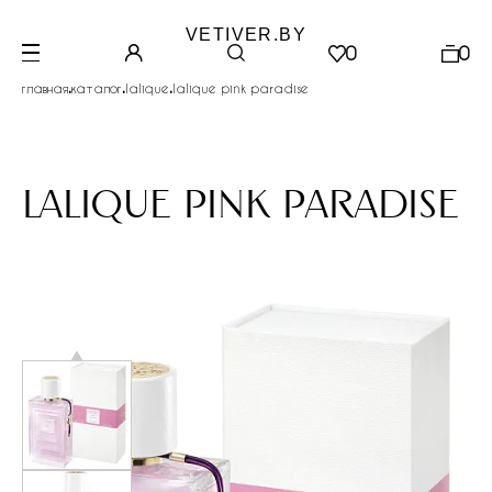
VETIVER.BY
0
0
.
.
.
главная
каталог
lalique
lalique pink paradise
lalique pink paradise