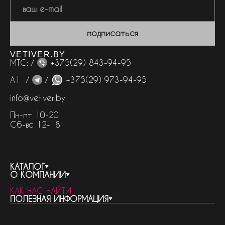
подписаться
VETIVER.BY
МТС: /
+375(29) 843-94-95
А1 /
/
+375(29) 973-94-95
info@vetiver.by
Пн-пт 10-20
Сб-вс 12-18
КАТАЛОГ
О КОМПАНИИ
весь каталог
КАК НАС НАЙТИ
бренды
контакты
ПОЛЕЗНАЯ ИНФОРМАЦИЯ
женская парфюмерия
о компании
нишевый парфюм
новости
отливанты
реквизиты компании
статьи