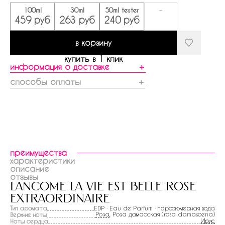
100ml
30ml
50ml tester
-
459 руб
263 руб
240 руб
в корзину
купить в 1 клик
информация о доставке
＋
способы оплаты
＋
преимущества
характеристики
описание
отзывы
lancome la vie est belle rose
extraordinaire
Тип аромата
EDP · Eau de Parfum · парфюмерная вода
Роза
, Роза дамасская (rosa damascena)
Верхние ноты
Ирис
Ноты сердца