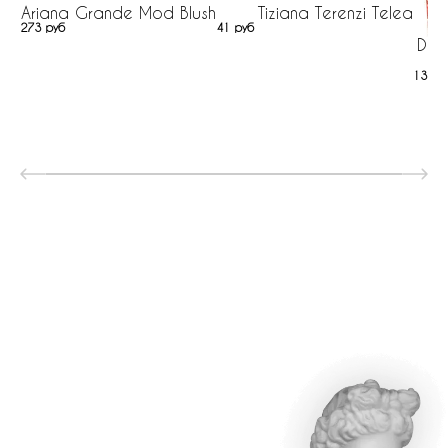
Ariana Grande Mod Blush
Tiziana Terenzi Telea
273 руб
41 руб
Dol
131 р