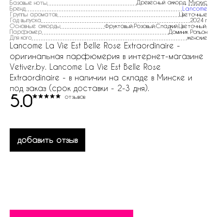
Древесный аккорд,
Мускус
Базовые ноты
Бренд
Lancome
Группы ароматов
Цветочные
Год выпуска
2024 г
Основные аккорды
Фруктовый:Розовый:Сладкий:Цветочный:
Парфюмер
Доминик Ропьон
Для кого
женские
Lancome La Vie Est Belle Rose Extraordinaire -
оригинальная парфюмерия в интернет-магазине
Vetiver.by. Lancome La Vie Est Belle Rose
Extraordinaire - в наличии на складе в Минске и
под заказ (срок доставки - 2-3 дня).
5.0
отзывов
добавить отзыв