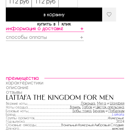
112 руб
112 руб
в корзину
купить в 1 клик
информация о доставке
＋
способы оплаты
＋
преимущества
характеристики
описание
отзывы
lattafa the kingdom for men
Лаванда
,
Мята
и
Шалфей
Верхние ноты
Ваниль
,
Табак
и
Цветок апельсина
Ноты сердца
Бобы тонка
,
Бензоин
и
Лабданум
Базовые ноты
Бренд
Lattafa
Группы ароматов
Фужерные
Год выпуска
2024
Основные аккорды
Ванильный:Фужерный:Амбровый:Сладкий:
Для кого
мужские