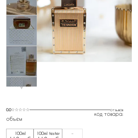
0.0
отзывов
код товара:
объем
100ml
100ml tester
-