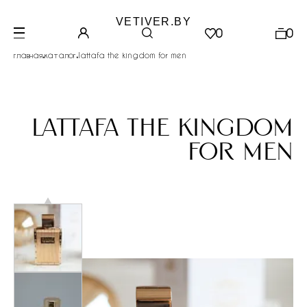
VETIVER.BY
0
0
.
.
главная
каталог
lattafa the kingdom for men
lattafa the kingdom
for men