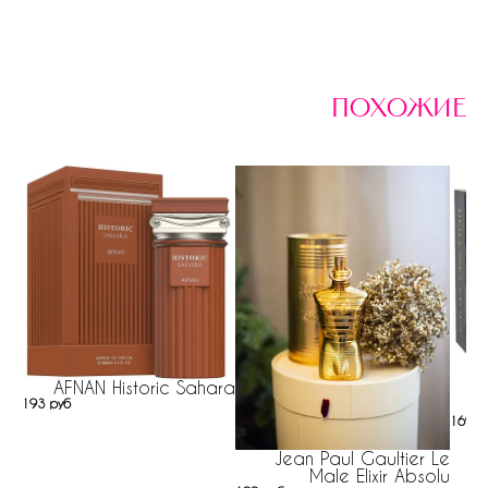
похожие
AFNAN Historic Sahara
193 руб
169 р
Jean Paul Gaultier Le
Male Elixir Absolu