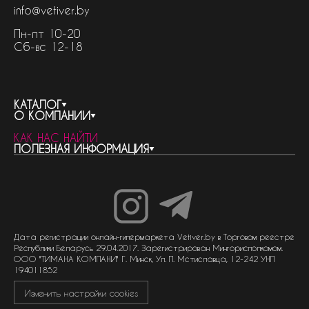
info@vetiver.by
Пн-пт 10-20
Сб-вс 12-18
КАТАЛОГ
О КОМПАНИИ
весь каталог
КАК НАС НАЙТИ
бренды
контакты
ПОЛЕЗНАЯ ИНФОРМАЦИЯ
женская парфюмерия
о компании
нишевый парфюм
новости
отливанты
реквизиты компании
статьи
мужская парфюмерия
доставка и оплата
как совершить покупку
унисекс парфюмерия
отзывы
гарантия
договор оферты
политика обработки персональных данных
политика обработки файлов cookie
Дата регистрации онлайн-гипермаркета Vetiver.by в Торговом реестре
Республики Беларусь 29.04.2017. Зарегистрирован Мингорисполкомом.
ООО "ТИМАНА КОМПАНИ" Г. Минск, Ул. П. Мстиславца, 12-242 УНП
194011852
Изменить настройки cookies