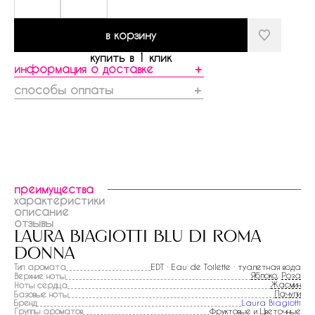
в корзину
купить в 1 клик
информация о доставке
＋
способы оплаты
＋
преимущества
характеристики
описание
отзывы
laura biagiotti blu di roma
donna
Тип аромата
EDT · Eau de Toilette · туалетная вода
Яблоко
,
Роза
Верхние ноты
Жасмин
Ноты сердца
Пачули
Базовые ноты
Бренд
Laura Biagiotti
Группы ароматов
Фруктовые и Цветочные