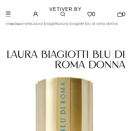
VETIVER.BY
0
0
.
.
.
главная
каталог
laura biagiotti
laura biagiotti blu di roma donna
laura biagiotti blu di
roma donna