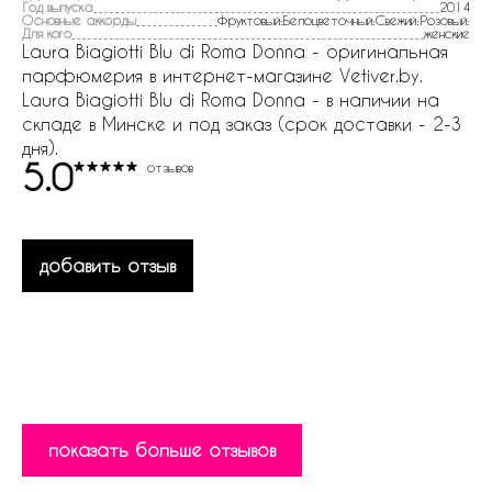
Год выпуска
2014
Основные аккорды
Фруктовый:Белоцветочный:Свежий:Розовый:
Для кого
женские
Laura Biagiotti Blu di Roma Donna - оригинальная
парфюмерия в интернет-магазине Vetiver.by.
Laura Biagiotti Blu di Roma Donna - в наличии на
складе в Минске и под заказ (срок доставки - 2-3
дня).
5.0
отзывов
добавить отзыв
показать больше отзывов