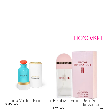
похожие
Louis Vuitton Moon Tale
Elizabeth Arden Red Door
Revealed
3046 руб
132 руб
нет н